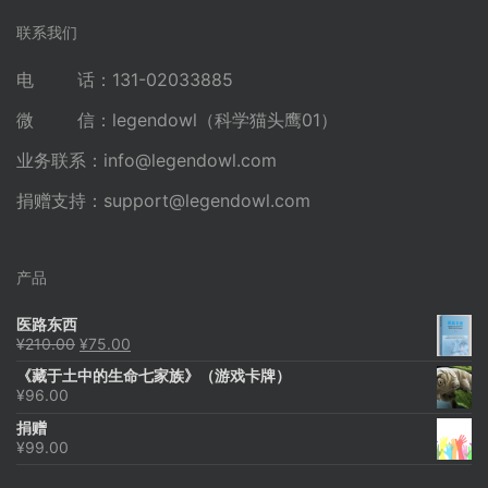
联系我们
电 话：131-02033885
微 信：legendowl（科学猫头鹰01）
业务联系：
info@legendowl.com
捐赠支持：
support@legendowl.com
产品
医路东西
原
当
¥
210.00
¥
75.00
价
前
《藏于土中的生命七家族》（游戏卡牌）
为：
价
¥
96.00
¥210.00。
格
为：
捐赠
¥75.00。
¥
99.00