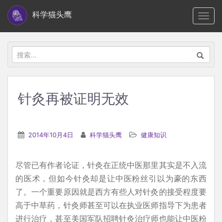
S
科学猫头鹰
TOGG
k
i
p
搜
t
索：
o
m
针灸再被证明无效
a
i
n
2014年10月4日
科学猫头鹰
健康知识
c
o
尽管已有作者论证，针灸在正统中医那里其实是不入流
n
的医术，但如今针灸却是让中医粉丝引以为豪的东西
t
了。一个重要原因就是西方有些人对针灸的接受程度要
e
高于中草药，针灸师甚至可以在执业医师指导下为患者
n
进行治疗，甚至美国军队招聘针灸治疗师也能让中医粉
t