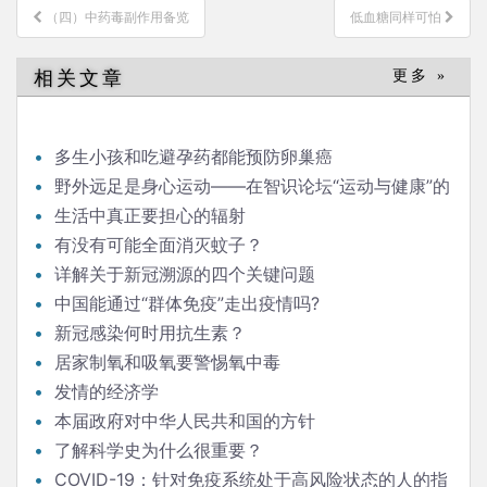
文
（四）中药毒副作用备览
低血糖同样可怕
章
导
相关文章
更多 »
航
多生小孩和吃避孕药都能预防卵巢癌
野外远足是身心运动——在智识论坛“运动与健康”的
发言
生活中真正要担心的辐射
有没有可能全面消灭蚊子？
详解关于新冠溯源的四个关键问题
中国能通过“群体免疫”走出疫情吗?
新冠感染何时用抗生素？
居家制氧和吸氧要警惕氧中毒
发情的经济学
本届政府对中华人民共和国的方针
了解科学史为什么很重要？
COVID-19：针对免疫系统处于高风险状态的人的指