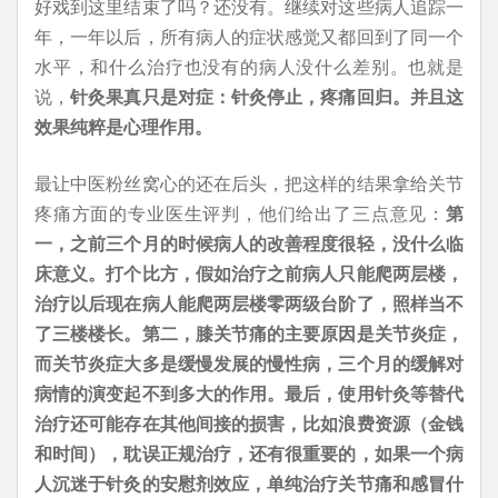
好戏到这里结束了吗？还没有。继续对这些病人追踪一
年，一年以后，所有病人的症状感觉又都回到了同一个
水平，和什么治疗也没有的病人没什么差别。也就是
说，
针灸果真只是对症：针灸停止，疼痛回归。并且这
效果纯粹是心理作用。
最让中医粉丝窝心的还在后头，把这样的结果拿给关节
疼痛方面的专业医生评判，他们给出了三点意见：
第
一，之前三个月的时候病人的改善程度很轻，没什么临
床意义。打个比方，假如治疗之前病人只能爬两层楼，
治疗以后现在病人能爬两层楼零两级台阶了，照样当不
了三楼楼长。第二，膝关节痛的主要原因是关节炎症，
而关节炎症大多是缓慢发展的慢性病，三个月的缓解对
病情的演变起不到多大的作用。最后，使用针灸等替代
治疗还可能存在其他间接的损害，比如浪费资源（金钱
和时间），耽误正规治疗，还有很重要的，如果一个病
人沉迷于针灸的安慰剂效应，单纯治疗关节痛和感冒什