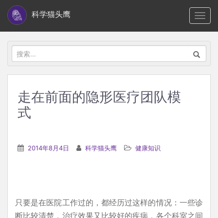
S
科学猫头鹰
TOGG
k
i
p
搜
t
索：
o
m
走在前面的隐形医疗团队模
a
式
i
n
c
2014年8月4日
科学猫头鹰
健康知识
o
n
t
e
只要是在医院工作过的，都经历过这样的情况：一些诊
n
断比较清楚，治疗效果又比较好的疾病，各个科室之间
t