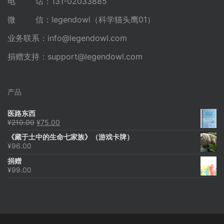
电 话：131-02033885
微 信：legendowl（科学猫头鹰01）
业务联系：
info@legendowl.com
捐赠支持：
support@legendowl.com
产品
医路东西
原
当
¥
210.00
¥
75.00
价
前
《藏于土中的生命七家族》（游戏卡牌）
为：
价
¥
96.00
¥210.00。
格
为：
捐赠
¥75.00。
¥
99.00