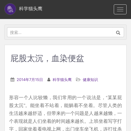
S
科学猫头鹰
TOGG
k
i
p
搜
t
索：
o
m
屁股太沉，血染便盆
a
i
n
2014年7月15日
科学猫头鹰
健康知识
c
o
形容一个人比较懒，我们常用的一个说法是，“某某屁
n
股太沉”。能坐着不站着，能躺着不坐着。尽管人类的
t
生活越来越舒适，但带来的一个问题是人越来越懒，一
e
个表现就是人们坐着的时间越来越长。上班坐着写字打
n
字，回家坐着看电视上网，出门坐车坐飞机，连打仗杀
t