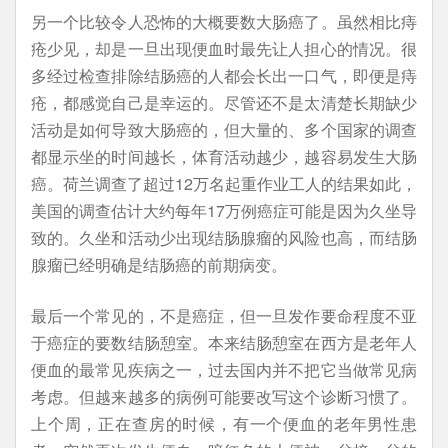
另一个比较令人恐怖的大概要数大肠癌了。虽然相比痔
疮少见，却是一旦出现便血时最先让人担心的情况。很
多经过检查排除结肠癌的人都会长出一口气，即便是痔
疮，都感觉自己是幸运的。尽管还不是太清楚长期缺少
活动是如何导致大肠癌的，但大量的、多个国家的调查
都显示坐的时间越长，体育活动越少，越容易发生大肠
癌。荷兰调查了超过12万名起重作业工人的结果如此，
美国的调查估计大约每年17万例癌症可能是因为久坐导
致的。久坐和活动少出现结肠腺瘤的风险也高，而结肠
腺瘤已经明确是结肠癌的前期病变。
最后一个常见的，不是癌症，但一旦发作要命程度不亚
于癌症的要数结肠憩室。本来结肠憩室在西方是老年人
便血的最常见疾病之一，过去国内并不把它当做常见病
考虑。但越来越多的病例可能要改写这个诊断习惯了。
上个周，正在查房的时候，有一个便血的老年男性患