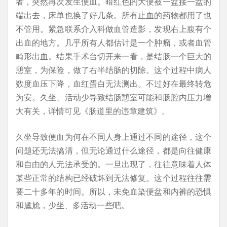
者，突然再次发生便血。暗红色的大便被一盆接一盆的
端出去，床单也换了好几条。所有止血的药物都用了也
不管用。紧急联系介入科做血管造影，发现右上腹有个
出血的地方。几乎所有人都估计是一个肿瘤，或者血管
畸形出血。结果手术台切开来一看，是结肠一个巨大的
憩室，为保险，做了右半结肠的切除。这个过程中病人
数度血压下降，血红蛋白无法测出。不过好在最终转危
为安。久坐、活动少导致结肠憩室可能和肠腔内压力增
大有关，详情可见《肠道里的违章建筑》。
久坐导致便血为何在不同人身上通过不同的途径，这个
问题还无法搞清，但无论通过什么途径，都是向往健康
和自由的人无法承受的。一旦出现了，往往意味着人体
某些正常的结构已经破坏到无法修复。这个过程往往需
要二十多年的时间。所以，未免血染便盆和内裤的恐惧
和尴尬，少坐、多活动一些吧。