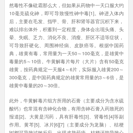
然毒性不像砒霜那么大，但如果从药物中一天口服大约
10毫克硫化砷，即可导致慢性砷中毒[1]。砷进入体内
后，主要在毛发、指甲、骨、肝和肾等器官沉积下来，
难以排出体外，积蓄到一定程度，身体会出现头痛、头
晕、失眠、乏力、消化不良、消瘦、肝区不适等症状，
可导致肝硬化、周围神经病、皮肤癌等。根据中国药
典，雄黄有毒，常用量为一天50～100毫克，是雄黄中
毒量的5～10倍。牛黄解毒片每片（大片）含有50毫克
雄黄，按药典规定一天服4～6片，实际服入雄黄200～
300毫克，是中国药典规定的雄黄常用量的3～6倍，是
雄黄中毒量的20～30倍。
此外，牛黄解毒片组方所用的石膏（主要成分为含水硫
酸钙）也常混有含砷化合物，有用含砷石膏入药致死的
报道[2]。大黄是泻药，具有肝毒性[3]、肾毒性[4]等副
作用。黄芩[5]、冰片[6][7]（主要成分为龙脑）、桔梗
[6]都可导致过敏反应，出现皮肤药疹。桔梗还能导致心