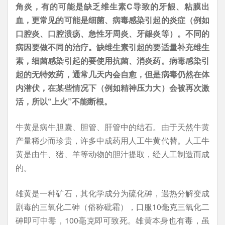
角炎，有的可能是缺乏维生素C导致的牙龈、粘膜出
血，更常见的可能是细菌、病毒感染引起的炎症（例如
口腔炎、口腔溃疡、急性牙周炎、牙龈炎等）。不同的
病因要做不同的治疗。缺维生素引起的要适量补充维生
素，细菌感染引起的要使用抗菌、消炎药。病毒感染引
起的无特效药，通常几天内会自愈，但是病毒仍然在体
内潜伏，在某些情况下（例如精神压力大）会被再次激
活，所以“上火”不能断根。
牛黄是病牛胆囊、胆管、肝管中的结石。由于天然牛黄
产量稀少而珍贵，许多中成药用人工牛黄代替。人工牛
黄是由牛、猪、羊等动物的胆汁提取，经人工制造而成
的。
雄黄是一种矿石，其化学成分为硫化砷，遇热分解变成
剧毒的三氧化二砷（俗称砒霜），口服10毫克三氧化二
砷即可中毒，100毫克即可致死。雄黄本身也有毒，虽