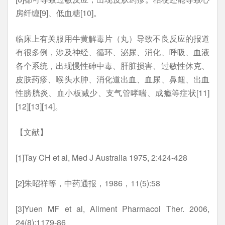
房纤缠[9]、低血糖[10]。
临床上有关服用牛黄解毒片（丸）导致不良反应的报道
有很多例，涉及神经、循环、泌尿、消化、呼吸、血液
各个系统，出现慢性砷中毒、肝脏损害、过敏性休克、
皮肤药疹、喉头水肿、消化道出血、血尿、鼻衄、出血
性膀胱炎、血小板减少、支气管哮喘、成瘾等症状[11]
[12][13][14]。
【文献】
[1]Tay CH et al, Med J Australia 1975, 2:424-428
[2]朱昭祥等，中药通报，1986，11(5):58
[3]Yuen MF et al, Aliment Pharmacol Ther. 2006,
24(8):1179-86