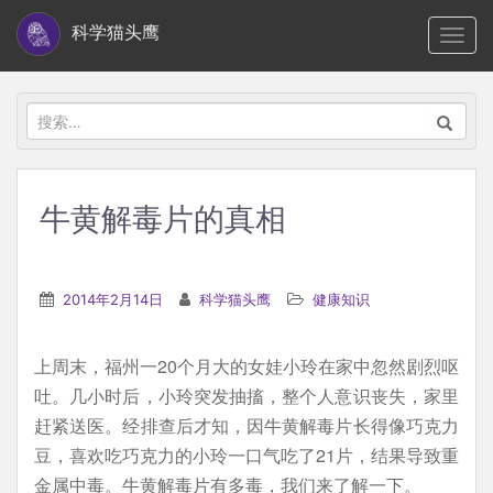
S
科学猫头鹰
TOGG
k
i
p
搜
t
索：
o
m
牛黄解毒片的真相
a
i
n
2014年2月14日
科学猫头鹰
健康知识
c
o
上周末，福州一20个月大的女娃小玲在家中忽然剧烈呕
n
吐。几小时后，小玲突发抽搐，整个人意识丧失，家里
t
赶紧送医。经排查后才知，因牛黄解毒片长得像巧克力
e
豆，喜欢吃巧克力的小玲一口气吃了21片，结果导致重
n
金属中毒。牛黄解毒片有多毒，我们来了解一下。
t