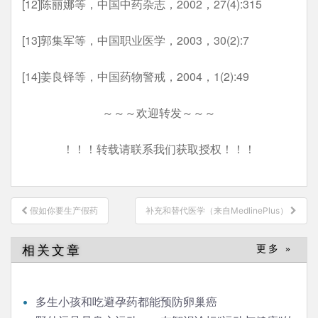
[12]陈丽娜等，中国中药杂志，2002，27(4):315
[13]郭集军等，中国职业医学，2003，30(2):7
[14]姜良铎等，中国药物警戒，2004，1(2):49
～～～欢迎转发～～～
！！！转载请联系我们获取授权！！！
文
假如你要生产假药
补充和替代医学（来自MedlinePlus）
章
导
相关文章
更多 »
航
多生小孩和吃避孕药都能预防卵巢癌