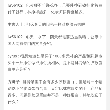
lw56102
: 化妆师不管那么多，只要能挣到钱把化妆费
付了就行，林挣得越多，化妆师挣得也越多。
中古人士 : 那么冬天的阳光一样对皮肤有害吗
lw56102
: 冬天、水下、阴天都需要适当防晒，健康中
国人网有专门的文章介绍。
cyrus : 很想知道如果买了1000多元林的产品和到超市
买个一斤排骨做成排骨汤相比。是不是排骨汤的胶原蛋
白更充足呀？
方舟子
: 排骨汤里不会有多少胶原蛋白，但是啃一个猪
蹄吃下的胶原蛋白含量，肯定比林志颖卖的千元产品多
得多。问题是胶原蛋白并不是一种好蛋白，特地吃它干
什么？