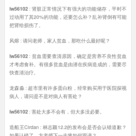
lw56102
: 肾脏正常情况下有强大的功能储存，平时不
过动用了其20%的功能，还要怎么补？乱补肾倒有可能
把肾给损伤了。
风熔 : 请问老师，家人贫血，那吃什么最好呢？
lw56102
: 贫血需要查清原因，确定是营养不良性贫血
才考虑食补。有很多贫血是由潜在疾病造成的，需要尽
快查清治疗。
龙森淼 : 超市里有许多蛋白粉，经常购买用于医院探视
病人，请问是不是对病人有害处？
lw56102
: 害处大多不会有，但大多没必要。
造船王Cirdan : 林志颖12.2的发布会是否会认错道歉？
如果认错了，方老师下一步将如何跟进？