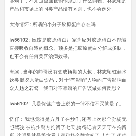
麻烦了，不知道里面被偷偷添加了什么药物。林志颖的
产品和市场上的同类产品没有区别，也不会例外。
大海情怀 : 所谓的小分子胶原蛋白存在吗
lw56102
: 应该是胶原蛋白厂家为应对胶原蛋白不能被
直接吸收自造的概念。顶多是把胶原蛋白分解成多肽，
也不会有任何美容治病效果。
海滨 : 当年的帅哥没有变成预期的大叔，林志颖驻颜术
饮类似胶原蛋白饮品，对于“有影响”人物的广告影响而
众人趋之若鹜，我们对不靠谱的广告该做如何反思？
lw56102
: 凡是保健广告上说的一律不信不买就是了。
忆仔 : 我也觉得是方舟子在炒作,还有上次那个孙杨无
照驾驶,被杭州警方拘留了七天,搞得记者天天守在拘留
所. 这明显就是警方看人家孙杨金牌拿多了,人红了,想借