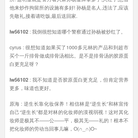
他来炒作拘留所的设施有多好! 孙杨是名人,违法了,应该
先敬礼,接着请吃饭,最后送回家.
lw56102
: 我倒很想知道哪个警察通过孙杨被炒红了。
cyrus : 很想知道如果买了1000多元林的产品和到超市
买个一斤排骨做成排骨汤相比。是不是排骨汤的胶原蛋
白更充足呀？
lw56102
: 我不知道是否胶原蛋白更充足，但肯定营养
更多，味道也更好。
原海 : 逆生长靠化妆保养！相信林是“逆生长”和林宣传
自己“逆生长”都是对林的化妆师的漠视弱视！这对其化
妆师是极其不——公——平，极其无——礼的！根本不
把化妆师的劳动当回事儿嘛，O(∩_∩)O~