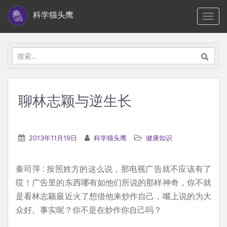
S
科学猫头鹰
TOGG
k
i
p
搜
t
索：
o
m
聊林志颖与逆生长
a
i
n
2013年11月19日
科学猫头鹰
健康知识
c
o
秦司萍 : 按照姓方的这么说，那电视广告就不应该有了
n
哎！广告里的东西哪有如他们所说的那样神奇，你不就
t
是看林志颖最近火了想借他来炒作自己，嘴上说的为大
e
众好。事实呢？你不是在炒作你自己吗？
n
t