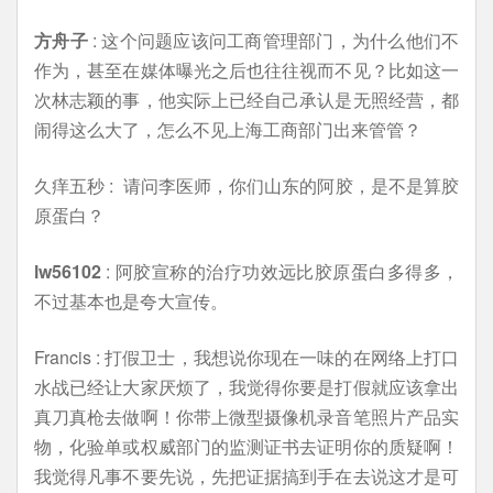
方舟子
: 这个问题应该问工商管理部门，为什么他们不
作为，甚至在媒体曝光之后也往往视而不见？比如这一
次林志颖的事，他实际上已经自己承认是无照经营，都
闹得这么大了，怎么不见上海工商部门出来管管？
久痒五秒 : 请问李医师，你们山东的阿胶，是不是算胶
原蛋白？
lw56102
: 阿胶宣称的治疗功效远比胶原蛋白多得多，
不过基本也是夸大宣传。
Francis : 打假卫士，我想说你现在一味的在网络上打口
水战已经让大家厌烦了，我觉得你要是打假就应该拿出
真刀真枪去做啊！你带上微型摄像机录音笔照片产品实
物，化验单或权威部门的监测证书去证明你的质疑啊！
我觉得凡事不要先说，先把证据搞到手在去说这才是可