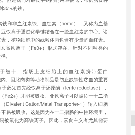
35%的铁。
铁和非血红素铁。血红素（heme），又称为血基
，亚铁离子通过化学键结合在一些血红素的中心。诸
红素，植物细胞中的线粒体内也含有少量的血红素。
以高铁离子（Fe3+）形式存在。针对不同种类的
途径。
于被十二指肠上皮细胞上的血红素携带蛋白
）结合转入细胞内。因此肉类等动物制品是防止缺铁性贫血的重要
首先经铁离子还原酶（ferric reductase），
（Fe2+）才能被吸收。亚铁离子可以被位于十二指
t Cation/Metal Transporter-1）转入细胞
子不易被吸收。这是因为在十二指肠的中性环境里，
,易被氧化为高铁离子。因此，素食主义者尤其需要