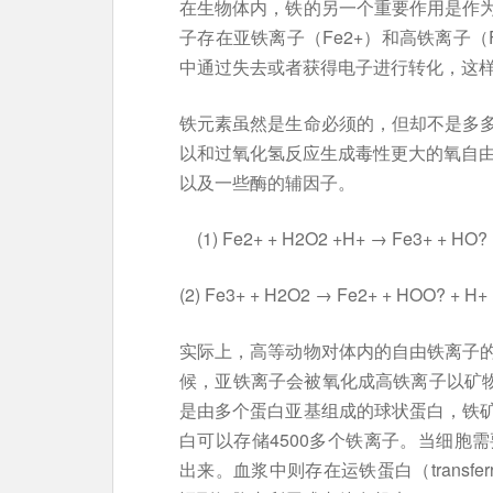
在生物体内，铁的另一个重要作用是作
子存在亚铁离子（Fe2+）和高铁离子（
中通过失去或者获得电子进行转化，这
铁元素虽然是生命必须的，但却不是多
以和过氧化氢反应生成毒性更大的氧自由
以及一些酶的辅因子。
(1) Fe2+ + H2O2 +H+ → Fe3+ + HO?
(2) Fe3+ + H2O2 → Fe2+ + HOO? + H+
实际上，高等动物对体内的自由铁离子
候，亚铁离子会被氧化成高铁离子以矿物质
是由多个蛋白亚基组成的球状蛋白，铁
白可以存储4500多个铁离子。当细胞
出来。血浆中则存在运铁蛋白（transf