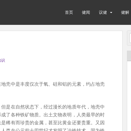
首页
健闻
议健
健解
知识
在地壳中是丰度仅次于氧、硅和铝的元素，约占地壳
，但是在自然状态下，经过漫长的地质年代，地壳中
形成了各种铁矿物质。出土文物表明，人类最早的时
铁是稀有而珍贵的金属，甚至比黄金还要贵重。又因
，人类在公元前十四世纪才发明了冶铁技术。因为铁