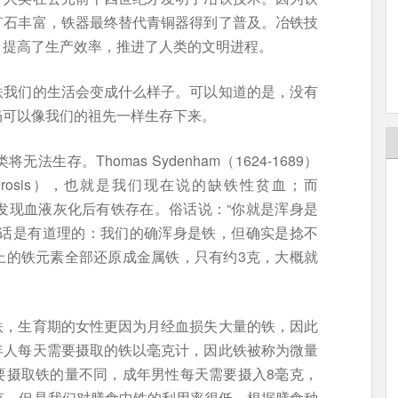
矿石丰富，铁器最终替代青铜器得到了普及。冶铁技
，提高了生产效率，推进了人类的文明进程。
铁我们的生活会变成什么样子。可以知道的是，没有
仍可以像我们的祖先一样生存下来。
存。Thomas Sydenham（1624-1689）
rosis），也就是我们现在说的缺铁性贫血；而
15）第一次发现血液灰化后有铁存在。俗话说：“你就是浑身是
句话是有道理的：我们的确浑身是铁，但确实是捻不
上的铁元素全部还原成金属铁，只有约3克，大概就
铁，生育期的女性更因为月经血损失大量的铁，因此
年人每天需要摄取的铁以毫克计，因此铁被称为微量
要摄取铁的量不同，成年男性每天需要摄入8毫克，
克。但是我们对膳食中铁的利用率很低，根据膳食种