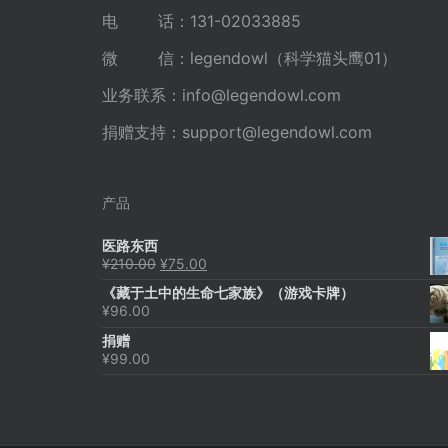
电 话：131-02033885
微 信：legendowl（科学猫头鹰01）
业务联系：
info@legendowl.com
捐赠支持：
support@legendowl.com
产品
医路东西
原
当
¥
210.00
¥
75.00
价
前
《藏于土中的生命七家族》（游戏卡牌）
为：
价
¥
96.00
¥210.00。
格
为：
捐赠
¥75.00。
¥
99.00