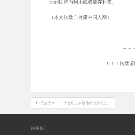
运到细胞内利用或者储存起来。
（本文转载自健康中国人网）
～～
！！！转载请
文
“黄金大米”，一个世纪以来最伟大的发明之一
章
导
航
联系我们