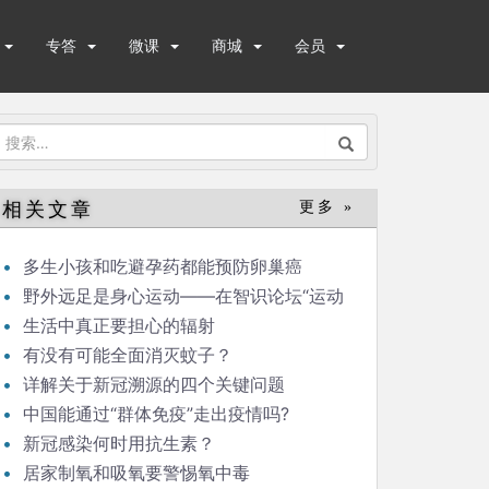
专答
微课
商城
会员
搜
索：
相关文章
更多 »
多生小孩和吃避孕药都能预防卵巢癌
野外远足是身心运动——在智识论坛“运动
与健康”的发言
生活中真正要担心的辐射
有没有可能全面消灭蚊子？
详解关于新冠溯源的四个关键问题
中国能通过“群体免疫”走出疫情吗?
新冠感染何时用抗生素？
居家制氧和吸氧要警惕氧中毒