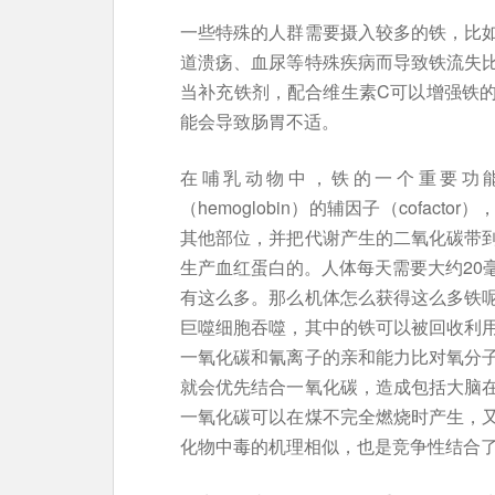
一些特殊的人群需要摄入较多的铁，比
道溃疡、血尿等特殊疾病而导致铁流失
当补充铁剂，配合维生素C可以增强铁
能会导致肠胃不适。
在哺乳动物中，铁的一个重要功
（hemoglobin）的辅因子（cofa
其他部位，并把代谢产生的二氧化碳带到
生产血红蛋白的。人体每天需要大约20
有这么多。那么机体怎么获得这么多铁
巨噬细胞吞噬，其中的铁可以被回收利
一氧化碳和氰离子的亲和能力比对氧分
就会优先结合一氧化碳，造成包括大脑
一氧化碳可以在煤不完全燃烧时产生，
化物中毒的机理相似，也是竞争性结合