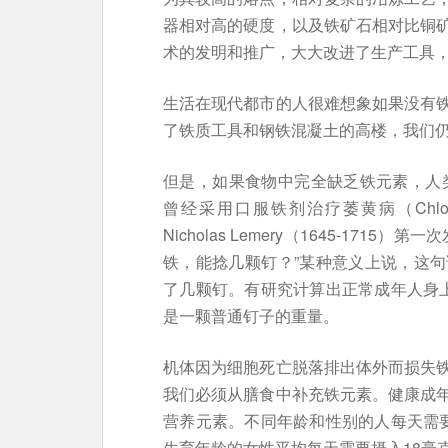
器相对高的硬度，以及铁矿石相对比铜
术的发明和推广，大大改进了生产工具
生活在现代都市的人很难想象如果没有
了铁质工具和钢铁混凝土的高楼，我们
但是，如果食物中完全缺乏铁元素，人类将无法生
曾经采用口服铁剂治疗萎黄病（Chlo
Nicholas Lemery（1645-17
铁，能捻几颗钉？”某种意义上说，这
了几颗钉。有研究计算出正常成年人身
是一颗普通钉子的重量。
机体因为细胞死亡脱落排出体外而损失
我们必须从膳食中补充铁元素。健康成
营养元素。不同年龄和性别的人每天需
生育年龄的女性平均每天需要摄入18毫