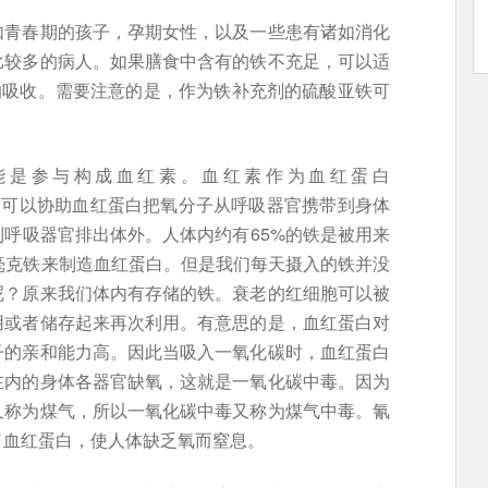
如青春期的孩子，孕期女性，以及一些患有诸如消化
比较多的病人。如果膳食中含有的铁不充足，可以适
的吸收。需要注意的是，作为铁补充剂的硫酸亚铁可
能是参与构成血红素。血红素作为血红蛋白
ctor），可以协助血红蛋白把氧分子从呼吸器官携带到身体
呼吸器官排出体外。人体内约有65%的铁是被用来
毫克铁来制造血红蛋白。但是我们每天摄入的铁并没
呢？原来我们体内有存储的铁。衰老的红细胞可以被
用或者储存起来再次利用。有意思的是，血红蛋白对
子的亲和能力高。因此当吸入一氧化碳时，血红蛋白
在内的身体各器官缺氧，这就是一氧化碳中毒。因为
又称为煤气，所以一氧化碳中毒又称为煤气中毒。氰
了血红蛋白，使人体缺乏氧而窒息。