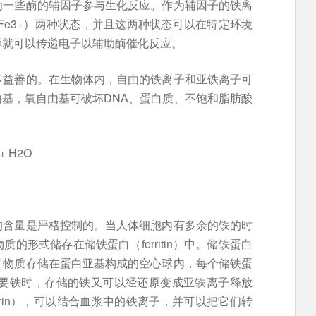
为一些酶的辅因子参与生化反应。作为辅因子的铁离
Fe3+）两种状态，并且这两种状态可以在特定环境
样就可以传递电子以辅助酶催化反应。
多益善的。在生物体内，自由的铁离子和亚铁离子可
基，氧自由基可破坏DNA、蛋白质、不饱和脂肪酸
 + H2O
的含量是严格控制的。当人体细胞内有多余的铁的时
的形式储存在储铁蛋白（ferritin）中。储铁蛋白
矿物质存储在蛋白亚基构成的空心球内，每个储铁蛋
需要铁时，存储的铁又可以经还原变成亚铁离子释放
errin），可以结合血浆中的铁离子，并可以把它们转