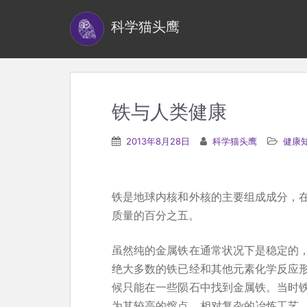
S
科学猫头鹰
k
i
p
t
o
铁与人类健康
m
a
2013年8月28日
科学猫头鹰
健康
i
n
c
铁是地球内核和外核的主要组成成分，
o
质量的百分之五。
n
t
虽然纯的金属铁在通常状况下是稳定的
e
绝大多数的铁已经和其他元素化学反应
n
候只能在一些陨石中找到金属铁。当时
t
为其较高的熔点，相对复杂的冶炼工艺