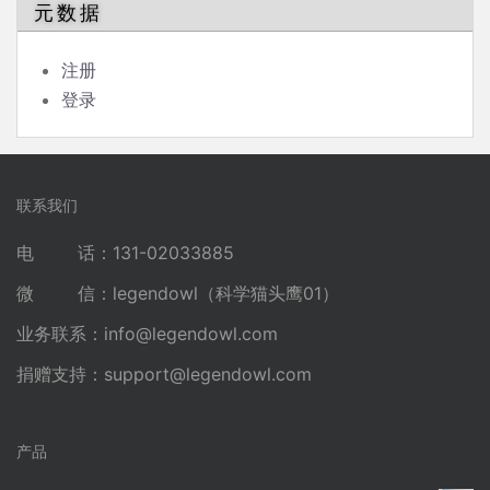
元数据
注册
登录
联系我们
电 话：131-02033885
微 信：legendowl（科学猫头鹰01）
业务联系：
info@legendowl.com
捐赠支持：
support@legendowl.com
产品