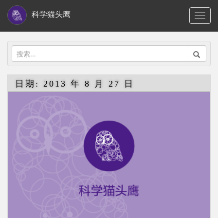
S
科学猫头鹰
TOGG
k
i
p
搜
t
索：
o
日期:
2013 年 8 月 27 日
m
a
i
n
c
o
n
t
e
n
t