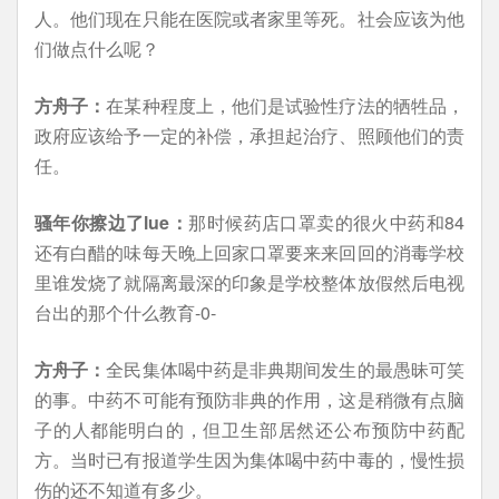
人。他们现在只能在医院或者家里等死。社会应该为他
们做点什么呢？
方舟子：
在某种程度上，他们是试验性疗法的牺牲品，
政府应该给予一定的补偿，承担起治疗、照顾他们的责
任。
骚年你擦边了lue：
那时候药店口罩卖的很火中药和84
还有白醋的味每天晚上回家口罩要来来回回的消毒学校
里谁发烧了就隔离最深的印象是学校整体放假然后电视
台出的那个什么教育-0-
方舟子：
全民集体喝中药是非典期间发生的最愚昧可笑
的事。中药不可能有预防非典的作用，这是稍微有点脑
子的人都能明白的，但卫生部居然还公布预防中药配
方。当时已有报道学生因为集体喝中药中毒的，慢性损
伤的还不知道有多少。