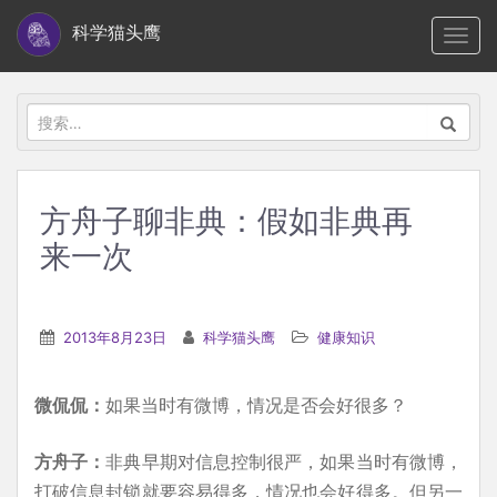
S
科学猫头鹰
TOGG
k
i
p
搜
t
索：
o
m
方舟子聊非典：假如非典再
a
来一次
i
n
c
2013年8月23日
科学猫头鹰
健康知识
o
n
t
微侃侃：
如果当时有微博，情况是否会好很多？
e
方舟子：
非典早期对信息控制很严，如果当时有微博，
n
打破信息封锁就要容易得多，情况也会好得多。但另一
t