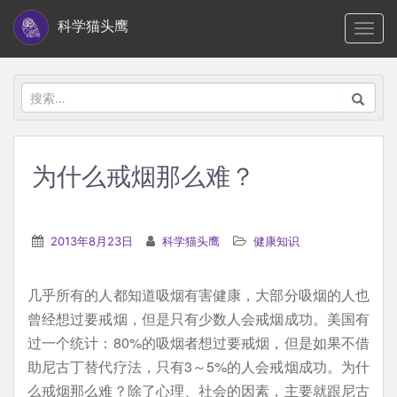
S
科学猫头鹰
TOGG
k
i
p
搜
t
索：
o
m
为什么戒烟那么难？
a
i
n
2013年8月23日
科学猫头鹰
健康知识
c
o
几乎所有的人都知道吸烟有害健康，大部分吸烟的人也
n
曾经想过要戒烟，但是只有少数人会戒烟成功。美国有
t
过一个统计：80%的吸烟者想过要戒烟，但是如果不借
e
助尼古丁替代疗法，只有3～5%的人会戒烟成功。为什
n
么戒烟那么难？除了心理、社会的因素，主要就跟尼古
t