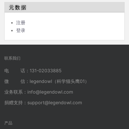
元数据
注册
登录
联系我们
电 话：131-02033885
微 信：legendowl（科学猫头鹰01）
业务联系：
info@legendowl.com
捐赠支持：
support@legendowl.com
产品