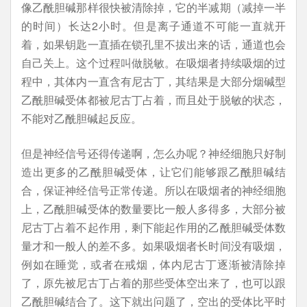
像乙酰胆碱那样很快被清除掉，它的半减期（减掉一半
的时间）长达2小时。但是离子通道不可能一直就开
着，如果钥匙一直插在锁孔里不拔出来的话，通道也会
自己关上。这个过程叫做脱敏。在吸烟者持续吸烟的过
程中，其体内一直含有尼古丁，其结果是大部分烟碱型
乙酰胆碱受体都被尼古丁占着，而且处于脱敏的状态，
不能对乙酰胆碱起反应。
但是神经信号还得传递啊，怎么办呢？神经细胞只好制
造出更多的乙酰胆碱受体，让它们能够跟乙酰胆碱结
合，保证神经信号正常传递。所以在吸烟者的神经细胞
上，乙酰胆碱受体的数量要比一般人多得多，大部分被
尼古丁占着不起作用，剩下能起作用的乙酰胆碱受体数
量才和一般人的差不多。如果吸烟者长时间没有吸烟，
例如在睡觉，或者在戒烟，体内尼古丁逐渐被清除掉
了，原先被尼古丁占着的那些受体空出来了，也可以跟
乙酰胆碱结合了。这下就出问题了，空出的受体比平时