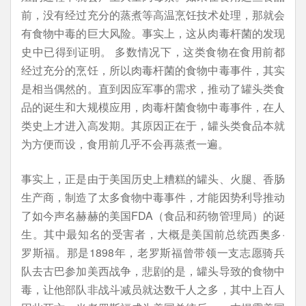
前，没有经过充分的蒸煮等高温烹饪技术处理，那就会
有食物中毒的巨大风险。事实上，这从肉毒杆菌的发现
史中已得到证明。 多数情况下，这类食物在食用前都
经过充分的烹饪，所以肉毒杆菌的食物中毒事件，其实
是相当偶然的。直到因应军事的需求，推动了罐头类食
品的诞生和大规模应用，肉毒杆菌食物中毒事件，在人
类史上才进入高发期。其原因正在于，罐头类食品本就
为方便而设，食用前几乎不会再蒸煮一遍。
事实上，正是由于美国历史上糟糕的罐头、火腿、香肠
生产商，制造了太多食物中毒事件，才能因势利导推动
了如今声名赫赫的美国FDA（食品和药物管理局）的诞
生。其中最知名的受害者，大概是美国前总统西奥多·
罗斯福。那是1898年，老罗斯福曾带领一支志愿骑兵
队去古巴参加美西战争，悲剧的是，罐头导致的食物中
毒，让他部队非战斗减员就达数千人之多，其中上百人