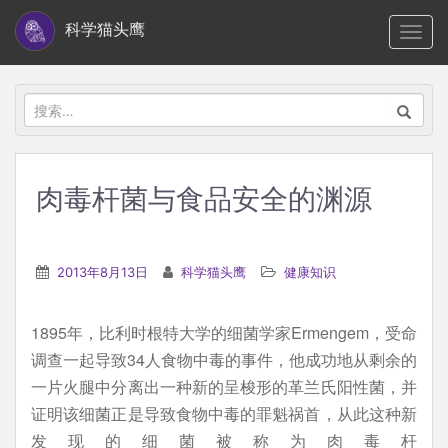
S
科学猫头鹰
TOGG
k
i
p
搜
t
索：
o
m
肉毒杆菌与食品安全的渊源
a
i
n
2013年8月13日
科学猫头鹰
健康知识
c
o
1895年，比利时根特大学的细菌学家Ermengem，受命
n
调查一起导致34人食物中毒的事件，他成功地从剩余的
t
一片火腿中分离出一种新的呈梭形的革兰氏阳性菌，并
e
证明该细菌正是导致食物中毒的罪魁祸首，从此这种新
n
发现的细菌被称为肉毒杆
t