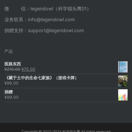
微 信：legendowl（科学猫头鹰01）
业务联系：
info@legendowl.com
捐赠支持：
support@legendowl.com
产品
医路东西
原
当
¥
210.00
¥
75.00
价
前
《藏于土中的生命七家族》（游戏卡牌）
为：
价
¥
96.00
¥210.00。
格
为：
捐赠
¥75.00。
¥
99.00
Copyright © 2017-2023 科学猫头鹰 All rights reserved