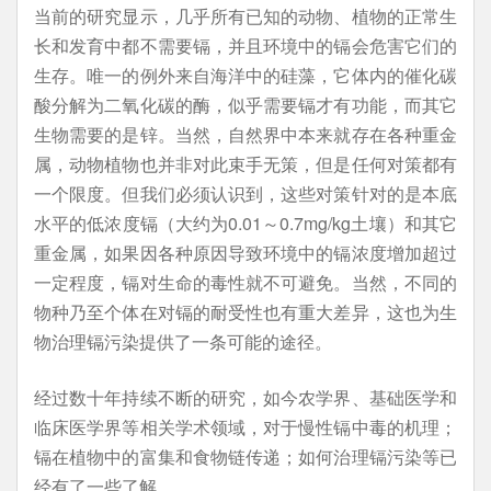
当前的研究显示，几乎所有已知的动物、植物的正常生
长和发育中都不需要镉，并且环境中的镉会危害它们的
生存。唯一的例外来自海洋中的硅藻，它体内的催化碳
酸分解为二氧化碳的酶，似乎需要镉才有功能，而其它
生物需要的是锌。当然，自然界中本来就存在各种重金
属，动物植物也并非对此束手无策，但是任何对策都有
一个限度。但我们必须认识到，这些对策针对的是本底
水平的低浓度镉（大约为0.01～0.7mg/kg土壤）和其它
重金属，如果因各种原因导致环境中的镉浓度增加超过
一定程度，镉对生命的毒性就不可避免。当然，不同的
物种乃至个体在对镉的耐受性也有重大差异，这也为生
物治理镉污染提供了一条可能的途径。
经过数十年持续不断的研究，如今农学界、基础医学和
临床医学界等相关学术领域，对于慢性镉中毒的机理；
镉在植物中的富集和食物链传递；如何治理镉污染等已
经有了一些了解。