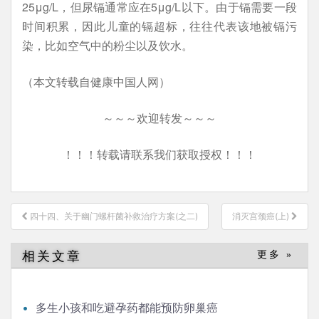
25μg/L，但尿镉通常应在5μg/L以下。由于镉需要一段
时间积累，因此儿童的镉超标，往往代表该地被镉污
染，比如空气中的粉尘以及饮水。
（本文转载自健康中国人网）
～～～欢迎转发～～～
！！！转载请联系我们获取授权！！！
文
四十四、关于幽门螺杆菌补救治疗方案(之二)
消灭宫颈癌(上)
章
导
相关文章
更多 »
航
多生小孩和吃避孕药都能预防卵巢癌