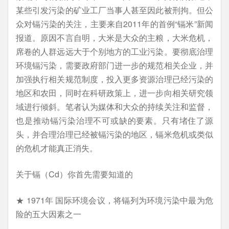
某些引发污染的矿业工厂当事人甚至因此被刑拘。但公
众对镉污染的关注，主要来自2011年的首例“镉米”新闻
报道。原因不言自明，大米是大众的主粮，大米危机，
席卷的人群远远大于个别地方的工业污染。要彻底治理
环境镉污染，需要政府部门进一步的规范相关企业，并
加强执行相关规范制度，投入更多资源治理已经污染的
地区和农田，同时在科研政策上，进一步向相关研究领
域进行倾斜。笔者认为媒体和大众的持续关注和监督，
也是推动镉污染治理不可或缺的要素。只有堵住了源
头，并合理治理已经被镉污染的地区，镉米危机或类似
的危机才能真正消失。
关于镉（Cd）你首先需要知道的
★ 1971年 国际环境会议，将镉列为环境污染中最为危
险的五大因素之一