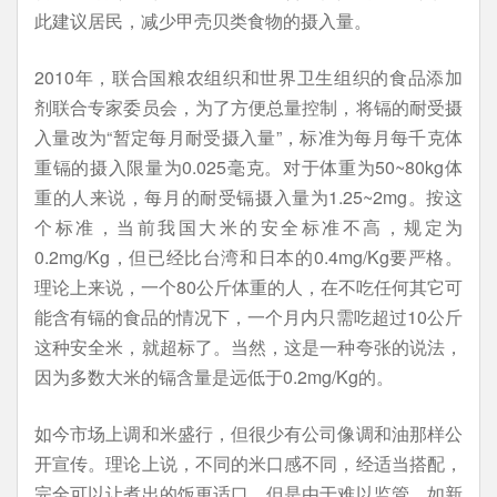
此建议居民，减少甲壳贝类食物的摄入量。
2010年，联合国粮农组织和世界卫生组织的食品添加
剂联合专家委员会，为了方便总量控制，将镉的耐受摄
入量改为“暂定每月耐受摄入量”，标准为每月每千克体
重镉的摄入限量为0.025毫克。对于体重为50~80kg体
重的人来说，每月的耐受镉摄入量为1.25~2mg。按这
个标准，当前我国大米的安全标准不高，规定为
0.2mg/Kg，但已经比台湾和日本的0.4mg/Kg要严格。
理论上来说，一个80公斤体重的人，在不吃任何其它可
能含有镉的食品的情况下，一个月内只需吃超过10公斤
这种安全米，就超标了。当然，这是一种夸张的说法，
因为多数大米的镉含量是远低于0.2mg/Kg的。
如今市场上调和米盛行，但很少有公司像调和油那样公
开宣传。理论上说，不同的米口感不同，经适当搭配，
完全可以让煮出的饭更适口。但是由于难以监管，如新