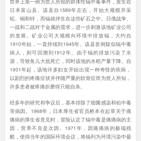
世界上第一例为世人所知的群体性镉中毒事件，发生在
日本富山县。该县自1589年左右，开始大规模开采
铅、铜和锌，而镉就伴生在这些矿石之中。日俄战争、
一战和二战对于金属的需求，进一步刺激该地矿业公司
的发展。矿业公司大规模向环境中排放镉，大约自
1910年始，一直持续到1945年。该县首例疑似镉中毒
病人，则可回溯到1912年。由于镉的排放污染了水
源，导致鱼儿大批死亡，同时该地的水稻产量下降。自
1931年起，该地许多妇女开始出现一种奇怪的疾病，
以剧烈的疼痛症状并伴随严重的软骨症而为世人所知，
许多患者被疼痛折磨得只能自杀。
经多年的研究和争议后，基本排除了细菌感染和铅中毒
等病因。1968年，日本厚生省官员桥本在起草关于痛
痛病的厚生省意见时，冒险认定了镉中毒是痛痛病的主
因，营养不良是次因。1971年，因痛痛病的极端残
酷，使得当年的国际环境会议，将镉列为环境污染中最