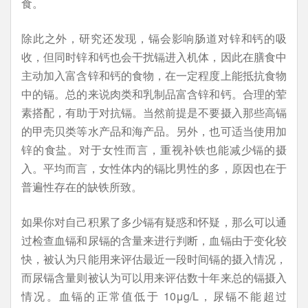
食。
除此之外，研究还发现，镉会影响肠道对锌和钙的吸
收，但同时锌和钙也会干扰镉进入机体，因此在膳食中
主动加入富含锌和钙的食物，在一定程度上能抵抗食物
中的镉。总的来说肉类和乳制品富含锌和钙。合理的荤
素搭配，有助于对抗镉。当然前提是不要摄入那些高镉
的甲壳贝类等水产品和海产品。另外，也可适当使用加
锌的食盐。对于女性而言，重视补铁也能减少镉的摄
入。平均而言，女性体内的镉比男性的多，原因也在于
普遍性存在的缺铁所致。
如果你对自己积累了多少镉有疑惑和怀疑，那么可以通
过检查血镉和尿镉的含量来进行判断，血镉由于变化较
快，被认为只能用来评估最近一段时间镉的摄入情况，
而尿镉含量则被认为可以用来评估数十年来总的镉摄入
情况。血镉的正常值低于 10μg/L，尿镉不能超过