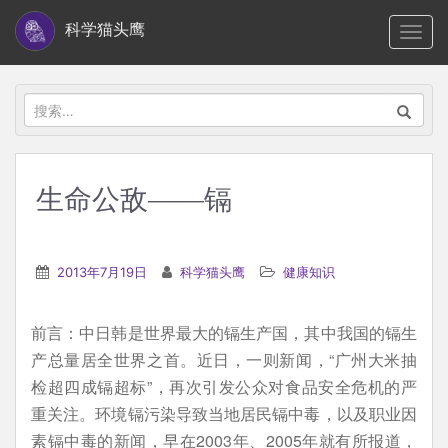
S
科学猫头鹰
TOGG
k
i
p
搜
t
索：
o
m
生命公敌——镉
a
i
n
2013年7月19日
科学猫头鹰
健康知识
c
o
前言：中日韩是世界最大的镉生产国，其中我国的镉生
n
产总量居全世界之首。近日，一则新闻，“广州大米抽
t
检超四成镉超标”，再次引发公众对食品安全危机的严
e
重关注。环境镉污染导致当地居民镉中毒，以及职业因
n
素镉中毒的新闻，早在2003年、2005年就有所报道，
t