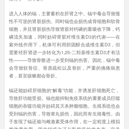
进入人体的镉，主要蓄积在肝肾之中。镉中毒会导致慢
性不可逆的肾脏损伤。同时镉也会损伤成骨细胞和软骨
细胞，并且肾脏损伤导致肾脏对钙磷的重吸收下降，钙
磷流失加速，同时妨碍肾脏对维生素D3的代谢——在
紫外线作用下，机体可利用胆固醇合成维生素D3，但
需要经肝肾进一步转化为1,25-二羟基维生素D3才有活
性———导致骨骼进一步受到镉的伤害。因此，镉中毒
会导致软骨症、骨质疏松以及骨折，严重的痛痛病患
者，甚至咳嗽都会骨折。
镉还能妨碍肝细胞的“解毒”功能，并诱发肝细胞死亡，
导致肝功能受损。镉也能抑制免疫系统的重要成员巨噬
细胞的吞噬功能并妨碍其灭杀肿瘤细胞。生殖系统也会
受到镉的伤害，导致睾丸损伤，因此而有生殖毒性。由
于发现了镉还能与雌激素受体作用，在一定程度上模拟