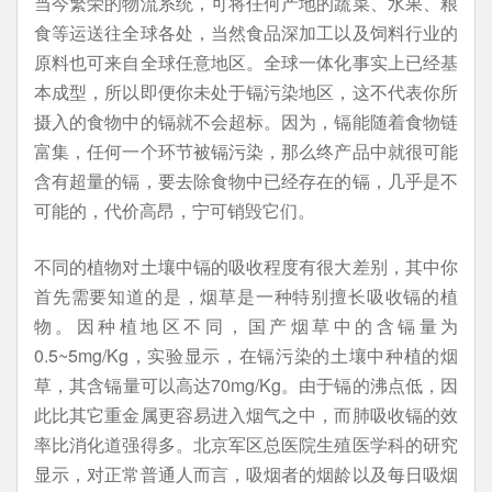
当今繁荣的物流系统，可将任何产地的蔬菜、水果、粮
食等运送往全球各处，当然食品深加工以及饲料行业的
原料也可来自全球任意地区。全球一体化事实上已经基
本成型，所以即便你未处于镉污染地区，这不代表你所
摄入的食物中的镉就不会超标。因为，镉能随着食物链
富集，任何一个环节被镉污染，那么终产品中就很可能
含有超量的镉，要去除食物中已经存在的镉，几乎是不
可能的，代价高昂，宁可销毁它们。
不同的植物对土壤中镉的吸收程度有很大差别，其中你
首先需要知道的是，烟草是一种特别擅长吸收镉的植
物。因种植地区不同，国产烟草中的含镉量为
0.5~5mg/Kg，实验显示，在镉污染的土壤中种植的烟
草，其含镉量可以高达70mg/Kg。由于镉的沸点低，因
此比其它重金属更容易进入烟气之中，而肺吸收镉的效
率比消化道强得多。北京军区总医院生殖医学科的研究
显示，对正常普通人而言，吸烟者的烟龄以及每日吸烟