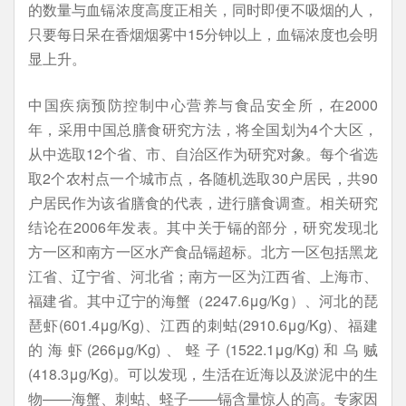
的数量与血镉浓度高度正相关，同时即便不吸烟的人，
只要每日呆在香烟烟雾中15分钟以上，血镉浓度也会明
显上升。
中国疾病预防控制中心营养与食品安全所，在2000
年，采用中国总膳食研究方法，将全国划为4个大区，
从中选取12个省、市、自治区作为研究对象。每个省选
取2个农村点一个城市点，各随机选取30户居民，共90
户居民作为该省膳食的代表，进行膳食调查。相关研究
结论在2006年发表。其中关于镉的部分，研究发现北
方一区和南方一区水产食品镉超标。北方一区包括黑龙
江省、辽宁省、河北省；南方一区为江西省、上海市、
福建省。其中辽宁的海蟹（2247.6μg/Kg）、河北的琵
琶虾(601.4μg/Kg)、江西的刺蛄(2910.6μg/Kg)、福建
的海虾(266μg/Kg)、蛏子(1522.1μg/Kg)和乌贼
(418.3μg/Kg)。可以发现，生活在近海以及淤泥中的生
物——海蟹、刺蛄、蛏子——镉含量惊人的高。专家因