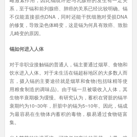
雌激素作用，因此镉或许还与乳腺癌的发生有一定关
系，至于镉和前列腺癌、肺癌的关系已经比较明确。镉
不仅能直接损伤DNA，同时还能干扰细胞对受损DNA
的修复，导致染色体畸变，这是镉为何具有致癌、致胎
儿畸变的原因。
镉如何进入人体
对于非职业接触镉的普通人，镉主要通过烟草、食物和
饮水进入人体。对于未生活在镉超标地区的大多数人而
言，摄入镉的主要途径就是烟草和食物(包括味精等使
用粮食制造的调味品)。由于镉一旦被吸收入人体，其
生物半衰期极为缓慢。有研究认为，蓄积在肾脏的镉半
衰期约为10~30年，肝脏中的镉为5~10年。因此，镉成
为最容易在生物体内蓄积的毒物，极易通过食物链富
集。