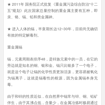
★ 2011年 国务院正式批复《重金属污染综合防治“十二
五”规划》此次国家总量控制的重金属主要有五种，即
汞、铬、镉、铅和类金属砷。
★ 进入人体的镉，半衰期长达12~30年，目前尚无确切
有效的特定解毒剂。
重金属镉
镉，元素周期表排序48，是锌族元素中的一员，在它的
旁边就是知名的铜、银和金。镉只比银多了一个电子，
就是这个电子让镉的化学性质更加活泼，更容易被氧化
为镉离子，这就是镉毒性的根源，因为金属镉本身无
毒。
由于和锌的性质近似，在自然界中镉常与锌、铜、铅矿
伴生，由于其沸点低，含量少，在金属冶炼时极易通过