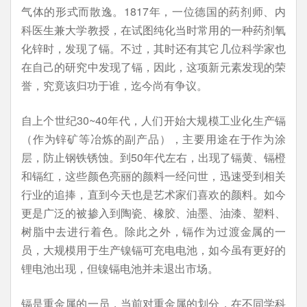
气体的形式而散逸。1817年，一位德国的药剂师、内
科医生兼大学教授，在试图纯化当时常用的一种药剂氧
化锌时，发现了镉。不过，其时还有其它几位科学家也
在自己的研究中发现了镉，因此，这项新元素发现的荣
誉，究竟该归功于谁，迄今尚有争议。
自上个世纪30~40年代，人们开始大规模工业化生产镉
（作为锌矿等冶炼的副产品），主要用途在于作为涂
层，防止钢铁锈蚀。到50年代左右，出现了镉黄、镉橙
和镉红，这些颜色亮丽的颜料一经问世，迅速受到相关
行业的追捧，直到今天也是艺术家们喜欢的颜料。如今
更是广泛的被掺入到陶瓷、橡胶、油墨、油漆、塑料、
树脂中去进行着色。除此之外，镉作为过渡金属的一
员，大规模用于生产镍镉可充电电池，如今虽有更好的
锂电池出现，但镍镉电池并未退出市场。
镉是重金属的一员，当前对重金属的划分，在不同学科