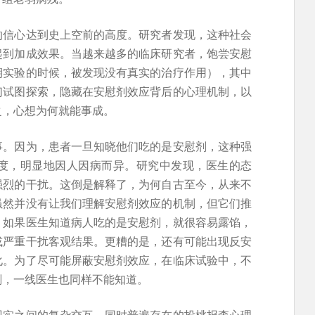
的信心达到史上空前的高度。研究者发现，这种社会
起到加成效果。当越来越多的临床研究者，饱尝安慰
期实验的时候，被发现没有真实的治疗作用），其中
们试图探索，隐藏在安慰剂效应背后的心理机制，以
之，心想为何就能事成。
事。因为，患者一旦知晓他们吃的是安慰剂，这种强
度，明显地因人因病而异。研究中发现，医生的态
强烈的干扰。这倒是解释了，为何自古至今，从来不
虽然并没有让我们理解安慰剂效应的机制，但它们推
。如果医生知道病人吃的是安慰剂，就很容易露馅，
或严重干扰客观结果。更糟的是，还有可能出现反安
化。为了尽可能屏蔽安慰剂效应，在临床试验中，不
剂，一线医生也同样不能知道。
现实之间的复杂交互，同时普遍存在的投桃报李心理