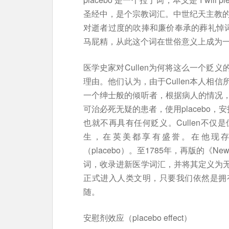
圣经中，是个宗教词汇。中世纪天主教的
对逝者过度的吹捧和廉价奉承的葬礼悼词，引起
马屁精，从此这个词在世俗意义上成为
医学史家对Cullen为何将这么一个贬
理由。他们认为，由于Cullen本人相
一个绅士般的倾听者，根据病人的情况
可治必死无疑的患者，使用placebo，
也就不再具有任何贬义。Cullen不
生，在英美都享有盛誉。在他现存的
（placebo）。至1785年，再版的《New Me
词，收录进新医学词汇，并将其定义为
正式进入人类文明，只要我们依然是拥
随。
安慰剂效应（placebo effect）