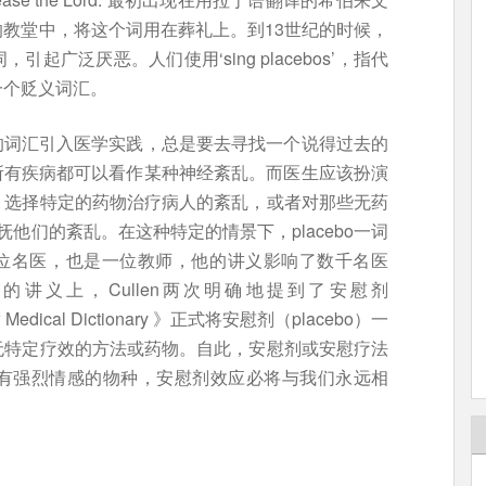
教堂中，将这个词用在葬礼上。到13世纪的时候，
广泛厌恶。人们使用‘sing placebos’，指代
一个贬义词汇。
义的词汇引入医学实践，总是要去寻找一个说得过去的
信所有疾病都可以看作某种神经紊乱。而医生应该扮演
，选择特定的药物治疗病人的紊乱，或者对那些无药
安抚他们的紊乱。在这种特定的情景下，placebo一词
仅是位名医，也是一位教师，他的讲义影响了数千名医
讲义上，Cullen两次明确地提到了安慰剂
dical Dictionary 》正式将安慰剂（placebo）一
无特定疗效的方法或药物。自此，安慰剂或安慰疗法
有强烈情感的物种，安慰剂效应必将与我们永远相