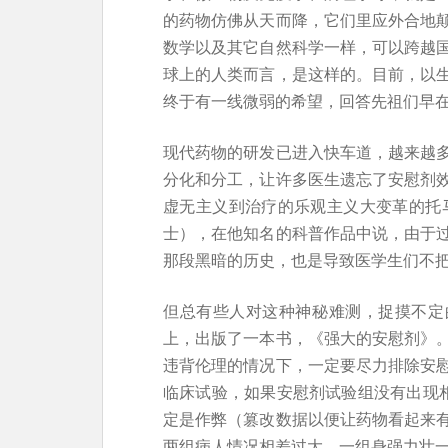
的药物仿佛从天而降，它们里应外合地
数学以及其它自然科学一样，可以跨越
球上的人类而言，是这样的。目前，以
终于有一线微弱的希望，回答先祖们早
现代药物的研发已进入快车道，越来越
分化和分工，让许多医生遗忘了安慰剂
虚无主义到治疗的乐观主义大变革的托
士），在他知名的科普作品中说，由于
那段黑暗的历史，也是导致医学生们不
但总有些人对这种神秘难测，捉摸不定的效
上，出版了一本书，《强大的安慰剂》。
违背伦理的情况下，一定要尽力排除安
临床试验，如果安慰剂试验组没有出现相
定是作弊（篡改数据以便让药物看起来
两组病人情况相差过大，一组身强力壮