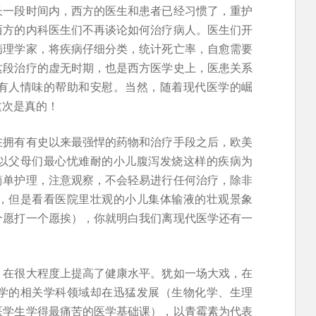
长一段时间内，西方的医生和患者已经习惯了，重护
西方的内科医生们不再谈论如何治疗病人。医生们开
病理学家，将疾病仔细分类，统计死亡率，自愈需要
这段治疗的虚无时期，也是西方医学史上，医患关系
有人情味的帮助和安慰。当然，随着现代医学的崛
这次是真的！
在拥有有史以来最强悍的药物和治疗手段之后，欧美
以父母们最心忧难耐的小儿腹泻发烧这样的疾病为
简单护理，注意观察，不会轻易进行任何治疗，除非
，但是看看医院里壮观的小儿集体输液的壮观景象
个愿打一个愿挨），你就明白我们离现代医学还有一
，在很大程度上提高了健康水平。犹如一场大戏，在
学的相关学科领域却在迅猛发展（生物化学、生理
医学生学得最痛苦的医学基础课），以青霉素为代表