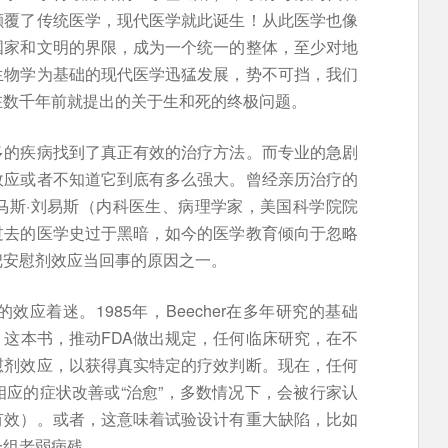
颠覆了传统医学，现代医学就此诞生！从此医学也像
国家和文明的界限，成为一个统一的整体，至少对地
生物学为基础的现代医学迅猛发展，势不可挡，我们
在数千年前就提出的关于生和死的终极问题。
多的疾病找到了真正有效的治疗方法。而专业的急剧
效应或者不知道它到底有多么强大。曾经亲历治疗的
马斯·刘易斯（内科医生、病理学家，美国科学院院
过去的医学史过于黑暗，如今的医学教育倾向于忽略
把安慰剂效应当回事的原因之一。
应着迷。1985年，Beecher在多年研究的基础
这本书，推动FDA做出规定，任何临床研究，在不
慰剂效应，以获得真实特定的疗效判断。现在，任何
应的症状改善或“治愈”，多数情况下，会被行家认
有效）。或者，这意味着试验设计有重大缺陷，比如
一组老弱病残。