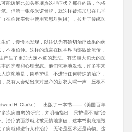
么可能缓解比如头疼脑热这些症状？那样的话，他将
一笔。但第一张多米诺骨牌，就这样被海加思在几乎
革（在临床实验中使用安慰对照组），拉开了传统医
医生们，慢慢地发现，以往认为有确切治疗效果的药
法，不相伯仲。这样的流言在医学界内部四处流传，
生产生了更加大逆不道的想法。有些胆大包天的医
基本的护理和心理安慰。他们诧异地发现，许多本来
让人惊诧地是，简单护理，不进行任何特殊的治疗，
的，总有人会站出来对皇帝的新衣大喝一声，压根不
ward H. Clarke），出版了一本书——《美国百年
结了许多疾病自愈的研究，并明确指出，只护理不“瞎”治
降。治疗的面纱就此被无情地撕破，这本书彻底摧毁
生了病就得进行某种治疗，无论是巫术还是药物。这