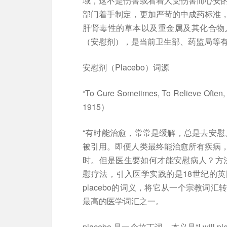
域，这不是伤害或看着人受伤害而心安
部门着手制定，更加严苛的中成药标准
肝肾毒性的草本以及重金属及其化合物
（安慰剂），是当前卫生部、药监局等
安慰剂（Placebo）词源
“To Cure Sometimes, To Relieve Oft
1915）
“有时能治愈，常常是缓解，总是去安慰
被引用。即便人类最终能治愈所有疾病
时。但是医生要如何才能安慰病人？方法很
慰疗法，引入医学实践的是18世纪的英国名医Wi
placebo的词义，将它从一个宗教词
最高的医学词汇之一。
placebo 是一个拉丁词，本义是“I will 