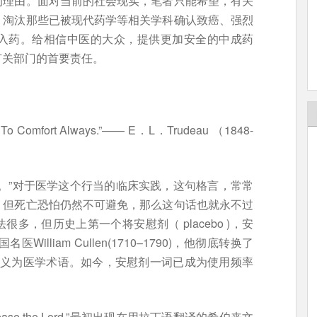
的理由。面对当前的社会现实，笔者只能希望，有关
，淘汰那些已被现代药学等相关学科确认致癌、强烈
入药。给相信中医的大众，提供更加安全的中成药
有关部门的首要责任。
en, To Comfort Always.”—— E．L．Trudeau （1848-
。”对于医学这个行当的临床实践，这句格言，常常
，但死亡恐怕仍然不可避免，那么这句话也就永不过
多，但历史上第一个将安慰剂（ placebo )，安
lliam Cullen(1710–1790)，他彻底转换了
汇转义为医学术语。如今，安慰剂一词已成为使用频率
please the Lord.”最初出现在用拉丁语翻译的希伯来文