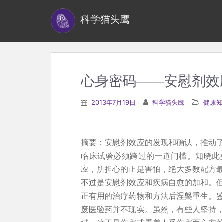
S
科学猫头鹰
k
i
p
t
o
心身密码——安慰剂效
m
a
2013年7月19日
科学猫头鹰
健康
i
n
c
摘要：安慰剂效应的发现和确认，推动
o
临床试验必须跨过的一道门槛。知晓此
n
应，所担心的正是害怕，绝大多数配方
t
不过是安慰剂效应和疾病自愈的加和。
e
正有用的治疗药物和方法后涅槃重生。
n
废医验药并不现实。虽然，有些人坚持
t