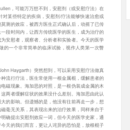
llen，可能万万想不到，安慰剂（或安慰疗法）在
针对某些特定的疾病，安慰剂/疗法能够快速治愈或
秘莫测的效应，被西方医生正式确认后，动摇了已传
长一段时间内，让西方传统医学的医生，成为治疗的
成为安慰者，观察者、分析者和实验者。今天的医学
思做的一个非常简单的临床试验，视作人类第一次瞥
ohn Haygarth）突然想到，可以采用安慰疗法做真
一种流行疗法，医生常使用一根金属棍，缓解患者的
的电磁现象。海加思的对照，是一根伪装成金属的木
，这两者缓解症状的效果没什么差别。海加思由此认
强大的影响。但遗憾的是，他没有往前再走一步，想
电磁毫无关系，其表现出来的治疗效果，同样来自于
中明确提出安慰剂效应一词，但今天的医学史家，通
于今天的我们而言，更让人诧异的恐怕是，放根棍子