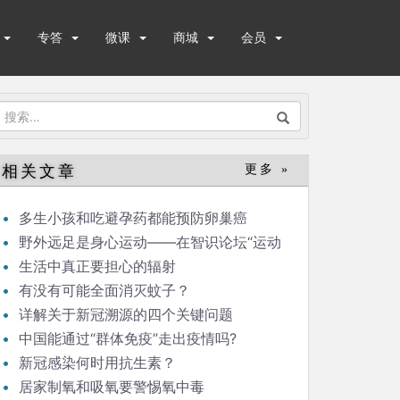
专答
微课
商城
会员
搜
索：
相关文章
更多 »
多生小孩和吃避孕药都能预防卵巢癌
野外远足是身心运动——在智识论坛“运动
与健康”的发言
生活中真正要担心的辐射
有没有可能全面消灭蚊子？
详解关于新冠溯源的四个关键问题
中国能通过“群体免疫”走出疫情吗?
新冠感染何时用抗生素？
居家制氧和吸氧要警惕氧中毒