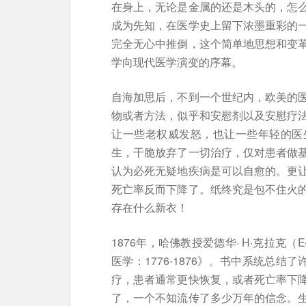
在身上，无论是金属的还是木头的，怎
成为先知，在医学史上留下浓墨重彩的
完全无心中推倒，这个简单地思想和变
学向现代医学演变的序幕。
自海加思后，不到一个世纪内，欧美的
物或者方法，似乎和安慰剂以及安慰疗
让一些老权威发怒，也让一些年轻的医
生，干脆放弃了一切治疗，仅对患者做
认为必死无疑地疾病是可以自愈的。更
死亡率反而下降了。纸终究是包不住火
存在什么新衣！
1876年，哈佛教授爱德华· H·克拉克（Ed
医学：1776-1876》。书中系统总
疗，患者通常更快恢复，或者死亡率下
了，一个不知流传了多少万年的信念。