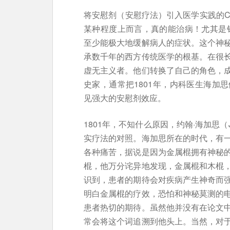
将安慰剂（安慰疗法）引入医学实践的Cu
某种程度上而言，真的能治病！尤其是
至少能极大地缓解病人的症状。这个神
承数千年的西方传统医学的根基。在很
虚无主义者。他们转换了自己的角色，
史家，通常把1801年，内科医生海加
见强大的安慰剂效应。
1801年，不知什么原因，约翰·海加思（J
实疗法的对照。海加思所在的时代，有
各种痛苦，据说是因为金属棍拥有神秘
棍，他万分诧异地发现，金属棍和木棍
识到，患者的期待会对疾病产生神奇而
明白金属棍的疗效，恐怕和神秘莫测的
患者热切的期待。虽然他并没有在论文
常会将这个词追溯到他头上。当然，对