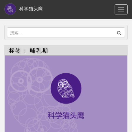
S
科学猫头鹰
TOGG
k
i
p
搜
t
索：
o
标签：
哺乳期
m
a
i
n
c
o
n
t
e
n
t