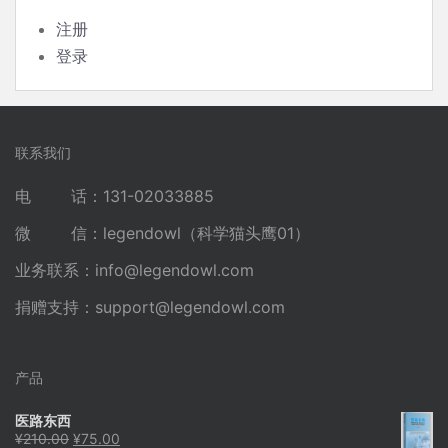
注册
登录
联系我们
电 话：131-02033885
微 信：legendowl（科学猫头鹰01）
业务联系：
info@legendowl.com
捐赠支持：
support@legendowl.com
产品
医路东西
原
当
¥
210.00
¥
75.00