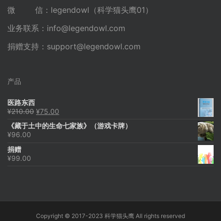
微 信：legendowl（科学猫头鹰01）
业务联系：
info@legendowl.com
捐赠支持：
support@legendowl.com
产品
医路东西
原
当
¥
210.00
¥
75.00
价
前
《藏于土中的生命七家族》（游戏卡牌）
为：
价
¥
96.00
¥210.00。
格
为：
捐赠
¥75.00。
¥
99.00
Copyright © 2017-2023 科学猫头鹰 All rights reserved