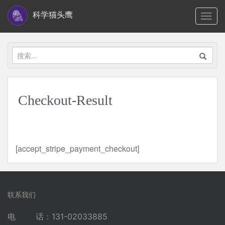
S
科学猫头鹰
TOGG
k
i
p
搜
t
索：
o
m
Checkout-Result
a
i
n
c
[accept_stripe_payment_checkout]
o
n
t
e
联系我们
n
电 话：131-02033885
t