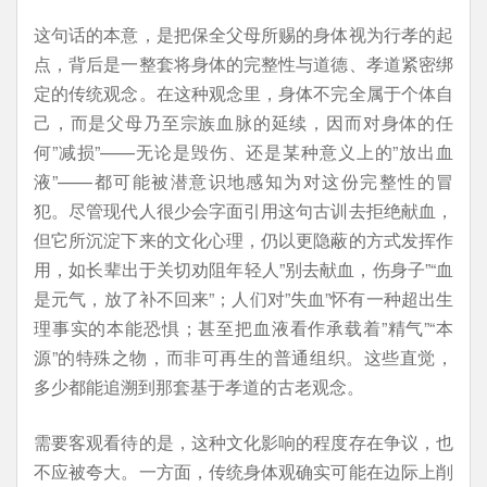
这句话的本意，是把保全父母所赐的身体视为行孝的起
点，背后是一整套将身体的完整性与道德、孝道紧密绑
定的传统观念。在这种观念里，身体不完全属于个体自
己，而是父母乃至宗族血脉的延续，因而对身体的任
何”减损”——无论是毁伤、还是某种意义上的”放出血
液”——都可能被潜意识地感知为对这份完整性的冒
犯。尽管现代人很少会字面引用这句古训去拒绝献血，
但它所沉淀下来的文化心理，仍以更隐蔽的方式发挥作
用，如长辈出于关切劝阻年轻人”别去献血，伤身子”“血
是元气，放了补不回来”；人们对”失血”怀有一种超出生
理事实的本能恐惧；甚至把血液看作承载着”精气”“本
源”的特殊之物，而非可再生的普通组织。这些直觉，
多少都能追溯到那套基于孝道的古老观念。
需要客观看待的是，这种文化影响的程度存在争议，也
不应被夸大。一方面，传统身体观确实可能在边际上削