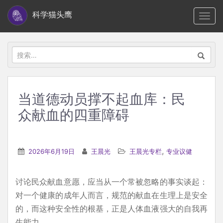
S
科学猫头鹰
TOGG
k
i
p
搜
t
索：
o
m
当道德动员撑不起血库：民
a
众献血的四重障碍
i
n
c
,
2026年6月19日
王晨光
王晨光专栏
专业议健
o
n
t
讨论民众献血意愿，应当从一个常被忽略的事实谈起：
e
对一个健康的成年人而言，规范的献血在生理上是安全
n
的，而这种安全性的根基，正是人体血液强大的自我再
t
生能力。