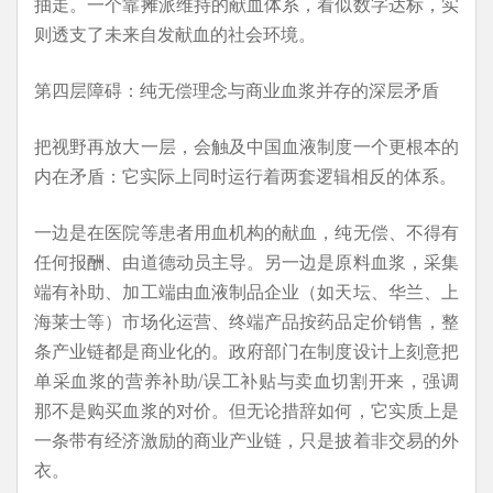
抽走。一个靠摊派维持的献血体系，看似数字达标，实
则透支了未来自发献血的社会环境。
第四层障碍：纯无偿理念与商业血浆并存的深层矛盾
把视野再放大一层，会触及中国血液制度一个更根本的
内在矛盾：它实际上同时运行着两套逻辑相反的体系。
一边是在医院等患者用血机构的献血，纯无偿、不得有
任何报酬、由道德动员主导。另一边是原料血浆，采集
端有补助、加工端由血液制品企业（如天坛、华兰、上
海莱士等）市场化运营、终端产品按药品定价销售，整
条产业链都是商业化的。政府部门在制度设计上刻意把
单采血浆的营养补助/误工补贴与卖血切割开来，强调
那不是购买血浆的对价。但无论措辞如何，它实质上是
一条带有经济激励的商业产业链，只是披着非交易的外
衣。