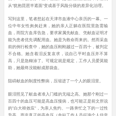
从“犹抱琵琶半遮面”变成基于风险分级的差异化治理。
写到这里，笔者想起在天津市血液中心亲历的一幕。一
位中年女性匆匆赶来，她的亲人正躺在医院里急需输
血，而院方血库告急，要求家属先献血、凭献血证明才
能为患者优先调配用血。她是为救命而来的。然而采血
前的例行检查中，她的血压刚刚越过一百四十，被判定
不合格。她含着泪反复哀求，说自己平时血压并不算
高，只是急糊涂了。可规定就是规定，工作人员爱莫能
助，她最终没能献成那袋血。
阻碍献血的制度性弊病，压缩进了一个人的眼泪里。
眼泪照见了献血者准入门槛的无端之高。她那个刚过一
百四十的血压可能是高血压慢病，也可能正是前文所说
的”白大褂效应”，为亲人焦灼、一路奔忙之下的一过性
升高，而非真正的高血压（血站工作人员征询个人信息