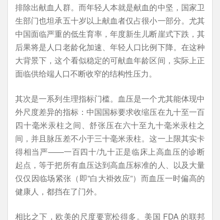
排除出献血人群。而年轻人本就是献血的中坚，国家卫
生部门也坦承五十岁以上献血者仅占很小一部分。尤其
中国面临严重的低生育率，年度新生儿断崖式下跌，其
后果将是人口老龄化加速、年轻人口比例下降。在这种
大背景下，这个看似稳定的可献血年龄区间，实际上正
面临供给端人口不断收窄的结构性压力。
其次是一系列生理指标门槛。血压是一个尤其能体现中
外尺度差异的指标：中国国标要求收缩压在九十至一百
四十毫米汞柱之间、舒张压在六十至九十毫米汞柱之
间，并且脉压差不小于三十毫米汞柱。这一上限其实卡
得相当严——一百四十/九十正是临床上高血压的诊断
起点，等于把所有血压达到高血压标准的人、以及大量
仅仅因临场紧张（即”白大褂效应”）而血压一时偏高的
健康人，都挡在了门外。
相比之下，欧美的尺度要宽松得多。美国 FDA 的联邦