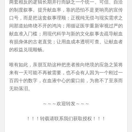
两套相反的逻辑长期并行而缺乏一个统一、可信、自洽
的制度叙事。提升献血率，靠的恐怕不是更响亮的宣传
口号，而是把这套叙事理顺：正视纯无偿与现实需求之
间那道始终绕不开的鸿沟；用循证医学重新审视过严的
献血准入门槛；用现代科学与新的文化叙事去疏导献血
有损身体的古老直觉；让用血成本透明可查、让献血者
的权益兑现顺畅。
唯有如此，亲朋互助这种把患者推向绝境的应急之策将
来有一天可能不再被需要，也不会有人因为一个刚过一
百四十的数字，在血液中心的窗口前，为救不了至亲而
无助落泪。
～～～欢迎转发～～～
！！！转载请联系我们获取授权！！！