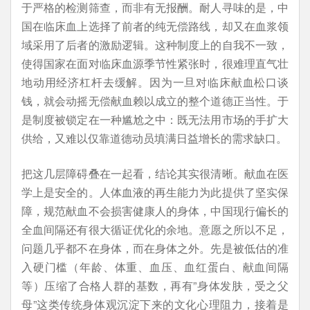
于严格的检测筛查，而非有无报酬。耐人寻味的是，中
国在临床血上选择了前者的纯无偿路线，却又在血浆领
域采用了后者的激励逻辑。这种制度上的自我不一致，
使得国家在面对临床血源季节性紧张时，很难理直气壮
地动用经济杠杆去缓解。因为一旦对临床献血松口谈
钱，就会动摇无偿献血赖以成立的整个道德正当性。于
是制度被锁定在一种尴尬之中：既无法用市场的手扩大
供给，又难以仅靠道德动员填满日益增长的需求缺口。
把这几层障碍叠在一起看，结论其实很清晰。献血在医
学上是安全的。人体血液的再生能力为此提供了坚实保
障，规范献血不会损害健康人的身体，中国现行偏长的
全血间隔还有很大循证优化的余地。意愿之所以不足，
问题几乎都不在身体，而在身体之外。先是被低估的准
入硬门槛（年龄、体重、血压、血红蛋白、献血间隔
等）压缩了合格人群的基数，再有”身体发肤，受之父
母”这类传统身体观沉淀下来的文化心理阻力，接着是