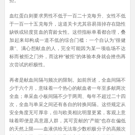
拒。
血红蛋白则要求男性不低于一百二十克每升、女性不低
于一百一十五克每升，这道关卡尤其容易筛掉存在隐性
缺铁或轻度贫血的育龄女性。这些指标单看都合理，叠
加起来却构成一道不低的综合门槛：一个自认为”很健
康”、满心想献血的人，完全可能因为某一项临场不达
标而被拒之门外，而这种”被拒”的体验本身就会挫伤再
次尝试的积极性。
再者是献血间隔与频次的限制。如前所述，全血间隔不
少于六个月，意味着一个热心的献血者一年至多献两次
全血；单采血小板间隔不少于两周、每年不超过二十四
次，全血与单采之间还有各自的转换间隔。这些规定从
安全角度无可厚非，但与欧美相比明显更紧，客观上意
味着即便是高意愿人群，其可贡献的”产能”也存在偏低
的天然上限——血液供给无法靠少数积极分子的高频次