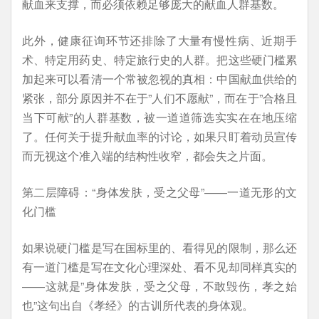
献血来支撑，而必须依赖足够庞大的献血人群基数。
此外，健康征询环节还排除了大量有慢性病、近期手
术、特定用药史、特定旅行史的人群。把这些硬门槛累
加起来可以看清一个常被忽视的真相：中国献血供给的
紧张，部分原因并不在于”人们不愿献”，而在于”合格且
当下可献”的人群基数，被一道道筛选实实在在地压缩
了。任何关于提升献血率的讨论，如果只盯着动员宣传
而无视这个准入端的结构性收窄，都会失之片面。
第二层障碍：“身体发肤，受之父母”——一道无形的文
化门槛
如果说硬门槛是写在国标里的、看得见的限制，那么还
有一道门槛是写在文化心理深处、看不见却同样真实的
——这就是”身体发肤，受之父母，不敢毁伤，孝之始
也”这句出自《孝经》的古训所代表的身体观。