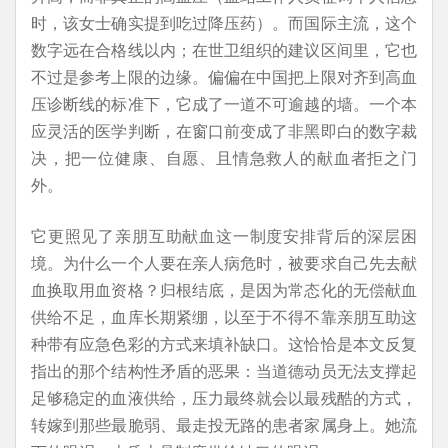
时，该女士确实提到吃过降压药）。而国际主流，这个
数字远在合格线以内；在世卫组织的建议区间里，它也
不过是参考上限的边缘。偏偏在中国把上限对齐到高血
压诊断线的标准下，它成了一道不可逾越的墙。一个本
应灵活的医学判断，在窗口前变成了非黑即白的数字裁
决，把一位健康、自愿、且情急救人的献血者拒之门
外。
它更照见了亲朋互助献血这一制度安排背后的深层困
境。为什么一个人要在亲人病危时，被要求自己先去献
血换取用血资格？归根结底，是因为常态化的无偿献血
供给不足，血库长期紧绷，以至于不得不靠亲朋互助这
种带有应急色彩的方式来填补缺口。这恰恰是本文反复
指出的那个结构性矛盾的恶果：当道德动员无法支撑起
足够稳定的血液供给，压力最终就会以最残酷的方式，
转嫁到那些最脆弱、最走投无路的患者家属身上。她流