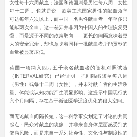
女性每十六周献血；法国和德国则是男性每八周、女性
每十二周 。也就是说，欧美主流国家男性的献血频率
可达每年六次以上，而中国一名男性献血者一年至多只
能献两次全血。这一差异并非因为中国人的生理恢复更
慢，而是源于不同的政策取向——更长的间隔意味着更
大的安全冗余，却也意味着同样一批献血者所能贡献的
血量被显著压低。
英国一项纳入四万五千余名献血者的随机对照试验
（INTERVAL研究）已经证明，把间隔缩短至每八周
（男性）或每十二周（女性），并未对献血者的生活质
量、体能或认知功能产生明显影响。这提示中国现行的
六个月间隔，存在基于循证医学适度优化的很大空间。
而无论献血间隔长短，这一科学事实划定了讨论的共同
起点：民众对献血的犹豫，并非来自身体层面感受到的
健康风险，而是来自一系列社会性、文化性与制度性的