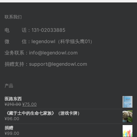
联系我们
电 话：131-02033885
微 信：legendowl（科学猫头鹰01）
业务联系：
info@legendowl.com
捐赠支持：
support@legendowl.com
产品
医路东西
原
当
¥
210.00
¥
75.00
价
前
《藏于土中的生命七家族》（游戏卡牌）
为：
价
¥
96.00
¥210.00。
格
为：
捐赠
¥75.00。
¥
99.00