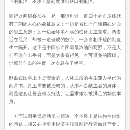
下的眼泪，本质上是制度供给缺口的眼泪。
而把这两层叠加在一起，那道刚过一百四十的血压线就
有了刺痛人心的象征意义：一边是被过严门槛挡在外面
的献血意愿；另一边始终填不满的临床用血需求。两者
近在咫尺，却被一道僵硬的数字、一套自相矛盾的制度
生生隔开。这正是中国献血困局最浓缩的写照，不是人
们不愿伸出手臂，而是太多看得见、本可避免的障碍，
让那只伸出的手臂一次次悬在了半空。
献血在医学上本是安全的，人体血液的再生能力早已为
此背书。真正需要被治愈的，从来不是献血者的身体，
而是这套让善意难以抵达、让需求难以被满足的制度本
身。
一方面试图用道德动员去解决一个本质上是结构性供给
的问题，却又在隔壁用经济手段激励运行着血浆产业，