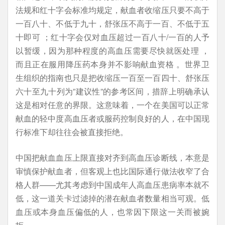
法规和红十字会标准均规定，献血者收缩压只要不高于
一百八十、不低于九十，舒张压不高于一百、不低于五
十即可 ；红十字会仅对血压超过一百八十/一百的人予
以暂缓，因为那种程度的高血压需要尽快就医处理 ，
而且正在服用降压药本身并不影响献血资格 。世界卫
生组织的指南也只是把收缩压一百至一百四十、舒张压
六十至九十列为”建议性”的参考区间，措辞上明确承认
这是相对任意的界限。这意味着，一个在美国可以正常
献血的轻中度高血压者或服药控制良好的人，在中国现
行标准下却往往会被直接拒绝。
中国把献血血压上限直接对齐到高血压诊断线，本意是
审慎保护献血者，但客观上也比国际通行做法收窄了合
格人群——尤其考虑到中国成年人高血压患病率本就不
低，这一道关卡过滤掉的潜在献血者数量相当可观。低
血压或本身血压偏低的人，也常因下限这一关而被婉