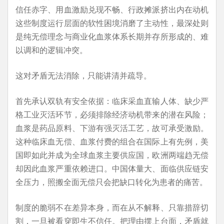
信任赤字、用血激励兑现不畅、行政摊派挤出内在动机
这些制度运行层面的软性困境消磨了主动性，最深处则
是纯无偿理念与商业化血浆体系长期并存所形成的、难
以调和的逻辑冲突。
这对矛盾无法消除，只能讲清并疏导。
首先承认双轨有安全依据：临床采血直输人体、缺少严
格工业灭活环节，必须排除经济动机带来的潜在风险；
血浆是药品原料、下游有强灭活工艺，故可承受激励。
这种临床血无偿、血浆付费的组合在国际上有先例，美
国即如此并成为全球血浆主要供应国，欧洲两端趋无偿
却因此血浆严重依赖进口。中国体量大、面临供应链安
全压力，照搬全面无偿只会把缺口转化为患者的痛苦。
制度的脆弱不在差异本身，而在从不解释、只靠措辞切
割，一旦被看穿即生不信任。把理由摆上台面，矛盾就