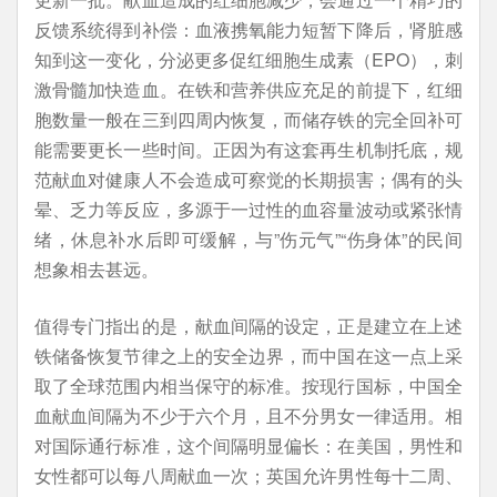
反馈系统得到补偿：血液携氧能力短暂下降后，肾脏感
知到这一变化，分泌更多促红细胞生成素（EPO），刺
激骨髓加快造血。在铁和营养供应充足的前提下，红细
胞数量一般在三到四周内恢复，而储存铁的完全回补可
能需要更长一些时间。正因为有这套再生机制托底，规
范献血对健康人不会造成可察觉的长期损害；偶有的头
晕、乏力等反应，多源于一过性的血容量波动或紧张情
绪，休息补水后即可缓解，与”伤元气”“伤身体”的民间
想象相去甚远。
值得专门指出的是，献血间隔的设定，正是建立在上述
铁储备恢复节律之上的安全边界，而中国在这一点上采
取了全球范围内相当保守的标准。按现行国标，中国全
血献血间隔为不少于六个月，且不分男女一律适用。相
对国际通行标准，这个间隔明显偏长：在美国，男性和
女性都可以每八周献血一次；英国允许男性每十二周、