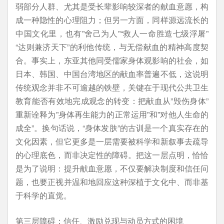
弱部分人群、尤其是受长辈影响较深者的献血意愿，构
成一种隐性的心理阻力；但另一方面，同样源远流长的
中国文化里，也有”舍己为人”“救人一命胜造七级浮屠”
“达则兼济天下”的利他传统，与无偿献血的精神高度契
合。事实上，东亚其他同受儒家身体观影响的社会，如
日本、韩国、中国台湾地区的献血率普遍不低，这说明
传统观念并非不可逾越的铁壁，关键在于现代公共卫生
教育能否有效地完成观念的转变：把献血从”毁伤身体”
重新诠释为”身体再生能力的正常运用”和”对他人生命的
成全”。换句话说，“身体发肤”的古训是一个真实存在的
文化因素，但它更多是一层需要被科学和新叙事去疏导
的心理底色，而非决定性的障碍。把这一层点明，恰恰
是为了说明：提升献血意愿，不仅要解决制度和信任问
题，也要正视并温和地回应这种深植于文化中、而非基
于科学的直觉。
第三层障碍：信任、激励兑现与动员方式的困境