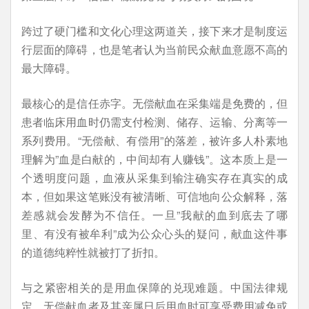
跨过了硬门槛和文化心理这两道关，接下来才是制度运
行层面的障碍，也是笔者认为当前民众献血意愿不高的
最大障碍。
最核心的是信任赤字。无偿献血在采集端是免费的，但
患者临床用血时仍需支付检测、储存、运输、分离等一
系列费用。“无偿献、有偿用”的落差，被许多人朴素地
理解为”血是白献的，中间却有人赚钱”。这本质上是一
个透明度问题，血液从采集到输注确实存在真实的成
本，但如果这笔账没有被清晰、可信地向公众解释，落
差感就会发酵为不信任。一旦”我献的血到底去了哪
里、有没有被牟利”成为公众心头的疑问，献血这件事
的道德纯粹性就被打了折扣。
与之紧密相关的是用血保障的兑现难题。中国法律规
定，无偿献血者及其亲属日后用血时可享受费用减免或