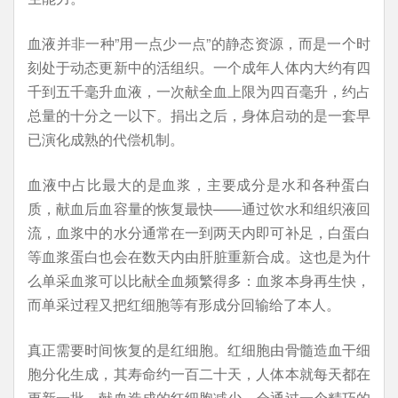
血液并非一种”用一点少一点”的静态资源，而是一个时
刻处于动态更新中的活组织。一个成年人体内大约有四
千到五千毫升血液，一次献全血上限为四百毫升，约占
总量的十分之一以下。捐出之后，身体启动的是一套早
已演化成熟的代偿机制。
血液中占比最大的是血浆，主要成分是水和各种蛋白
质，献血后血容量的恢复最快——通过饮水和组织液回
流，血浆中的水分通常在一到两天内即可补足，白蛋白
等血浆蛋白也会在数天内由肝脏重新合成。这也是为什
么单采血浆可以比献全血频繁得多：血浆本身再生快，
而单采过程又把红细胞等有形成分回输给了本人。
真正需要时间恢复的是红细胞。红细胞由骨髓造血干细
胞分化生成，其寿命约一百二十天，人体本就每天都在
更新一批。献血造成的红细胞减少，会通过一个精巧的