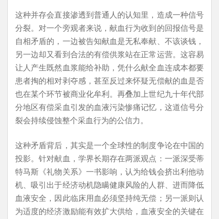
这种并存会直接渗透到普通人的认知里，造成一种信号
分裂。对一个旁观者来说，献血行为收到的回报信号是
自相矛盾的，一边被告知献血是无私奉献、不该谈钱，
另一边却又看到合法的有偿供浆站在正常运营。这容易
让人产生既然血浆能给补助，凭什么献全血连成本都要
患者掏的相对剥夺感，甚至反过来怀疑无偿献的血是否
也在某个环节被商业化牟利。再叠加上世纪九十年代部
分地区有偿采血引发的血液污染惨痛记忆，这道信号分
裂会持续侵蚀整个采血行为的公信力。
这种矛盾背后，其实是一个全球性的制度争论在中国的
投影。针对献血，学界长期存在两派观点：一派深受蒂
特马斯《礼物关系》一书影响，认为给钱会挤出利他动
机、吸引出于经济动机隐瞒健康风险的人群、进而降低
血液安全，因此临床用血必须坚持纯无偿；另一派则认
为适度的经济激励能有效扩大供给，血液安全的关键在