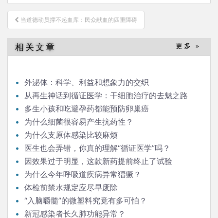
文
当道德动员撑不起血库：民众献血的四重障碍
章
导
相关文章
更多 »
航
外泌体：科学、利益和想象力的交织
从再生神话到循证医学：干细胞治疗的去魅之路
多生小孩和吃避孕药都能预防卵巢癌
为什么细菌很容易产生抗药性？
为什么支原体感染比较麻烦
医生也会弄错，你真的理解“循证医学”吗？
因效果过于明显，这款新药提前终止了试验
为什么今年呼吸道疾病异常猖獗？
体检前禁水规定应尽早废除
“入脑嚼髓”的微塑料究竟有多可怕？
新冠感染者长久肺功能异常？