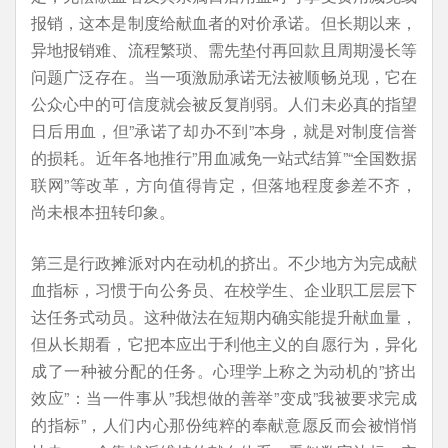
报销，这本是制度给献血者的对价承诺。但长期以来，
异地报销难、流程繁琐、需先垫付再回款且周期漫长等
问题广泛存在。当一项激励承诺无法被顺畅兑现，它在
公众心中的可信度就会被反复削弱。人们未必真的指望
日后用血，但”承诺了却办不到”本身，就是对制度信誉
的损耗。近年各地推行”用血减免一站式结算”“全国数据
联网”等改革，方向值得肯定，但落地程度参差不齐，
尚未根本扭转印象。
第三是行政摊派对内在动机的挤出。不少地方为完成献
血指标，习惯于向公务员、在校学生、企业职工层层下
达任务式动员。这种做法在短期内确实能提升献血量，
但从长期看，它把本应出于利他主义的自愿行为，异化
成了一种被分配的任务。心理学上称之为动机的”挤出
效应”：当一件事从”我想做的善举”变成”我被要求完成
的指标”，人们内心那份纯粹的奉献意愿反而会被悄悄