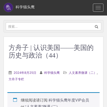
S
科学猫头鹰
TOGG
k
i
p
搜
t
索：
o
m
方舟子 | 认识美国——美国的
a
历史与政治（44）
i
n
c
,
2024年8月25日
科学猫头鹰
人文素养微课（二）
o
方舟子专栏
n
t
e
n
继续阅读请订阅
科学猫头鹰年度VIP会员
t
or
“人文素养”微课 (二)
.