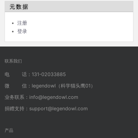
元数据
注册
登录
联系我们
电 话：131-02033885
微 信：legendowl（科学猫头鹰01）
业务联系：
info@legendowl.com
捐赠支持：
support@legendowl.com
产品