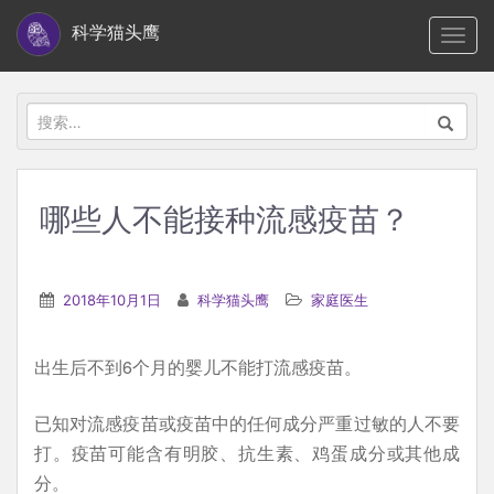
S
科学猫头鹰
TOGG
k
i
p
搜
t
索：
o
m
哪些人不能接种流感疫苗？
a
i
n
2018年10月1日
科学猫头鹰
家庭医生
c
o
出生后不到6个月的婴儿不能打流感疫苗。
n
t
已知对流感疫苗或疫苗中的任何成分严重过敏的人不要
e
打。疫苗可能含有明胶、抗生素、鸡蛋成分或其他成
n
分。
t