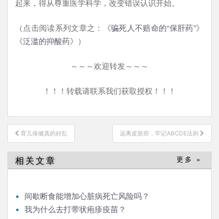
起来，得从尊重医学科学，改变错误认识开始。
（点击阅读系列文章之：《
骗死人不赔命的“保肝药”
》
《
泛滥的抑酸药
》）
～～～欢迎转发～～～
！！！转载请联系我们获取授权！！！
文
育儿保健真的好乱
远离皮肤癌，牢记ABCDE法则
章
导
相关文章
更多 »
航
间歇断食能增加心脏病死亡风险吗？
我为什么去打带状疱疹疫苗？