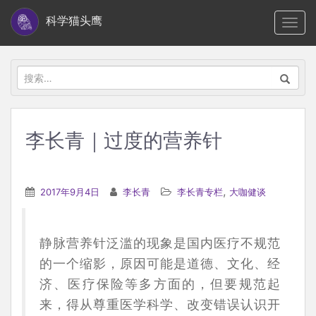
S
科学猫头鹰
TOGG
k
i
p
搜
t
索：
o
m
李长青｜过度的营养针
a
i
n
,
2017年9月4日
李长青
李长青专栏
大咖健谈
c
o
n
静脉营养针泛滥的现象是国内医疗不规范
t
的一个缩影，原因可能是道德、文化、经
e
济、医疗保险等多方面的，但要规范起
n
来，得从尊重医学科学、改变错误认识开
t