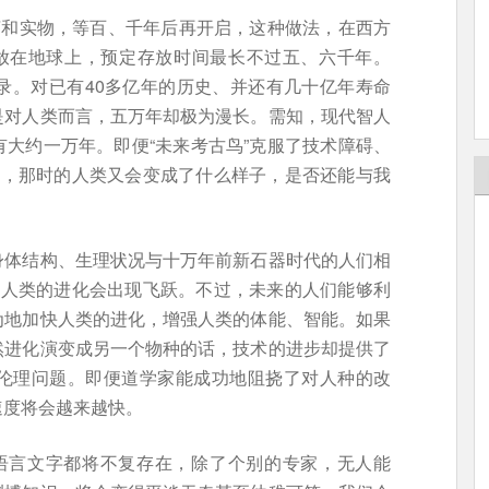
言和实物，等百、千年后再开启，这种做法，在西方
存放在地球上，预定存放时间最长不过五、六千年。
录。对已有40多亿年的历史、并还有几十亿年寿命
是对人类而言，五万年却极为漫长。需知，现代智人
大约一万年。即便“未来考古鸟”克服了技术障碍、
球，那时的人类又会变成了什么样子，是否还能与我
身体结构、生理状况与十万年前新石器时代的人们相
年人类的进化会出现飞跃。不过，未来的人们能够利
为地加快人类的进化，增强人类的体能、智能。如果
然进化演变成另一个物种的话，技术的进步却提供了
伦理问题。即便道学家能成功地阻挠了对人种的改
速度将会越来越快。
语言文字都将不复存在，除了个别的专家，无人能