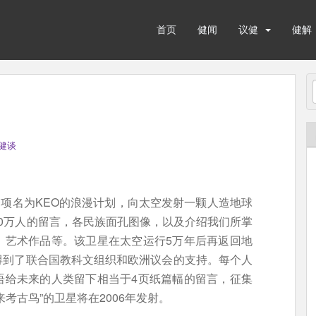
首页
健闻
议健
健解
健谈
了一项名为KEO的浪漫计划，向太空发射一颗人造地球
0万人的留言，各民族面孔图像，以及介绍我们所掌
、艺术作品等。该卫星在太空运行5万年后再返回地
得到了联合国教科文组织和欧洲议会的支持。每个人
语给未来的人类留下相当于4页纸篇幅的留言，征集
考古鸟”的卫星将在2006年发射。