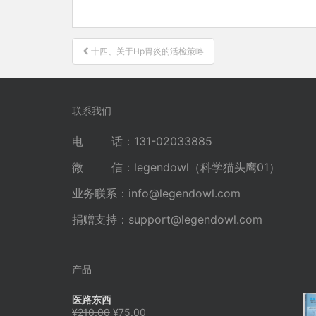
文
十四、关于Hp胃炎的活检策略
章
导
航
联系我们
电 话：131-02033885
微 信：legendowl（科学猫头鹰01）
业务联系：
info@legendowl.com
捐赠支持：
support@legendowl.com
产品
医路东西
原
当
¥
210.00
¥
75.00