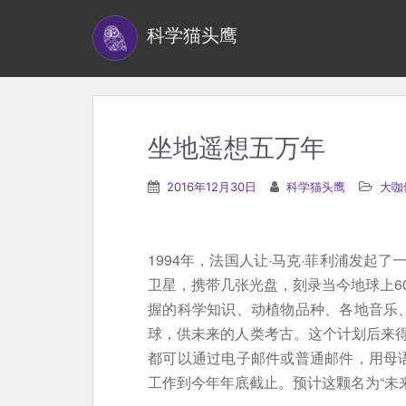
S
科学猫头鹰
k
i
p
t
o
坐地遥想五万年
m
a
2016年12月30日
科学猫头鹰
大咖
i
n
c
1994年，法国人让·马克·菲利浦发起
o
卫星，携带几张光盘，刻录当今地球上6
n
握的科学知识、动植物品种、各地音乐
t
球，供未来的人类考古。这个计划后来
e
都可以通过电子邮件或普通邮件，用母
n
工作到今年年底截止。预计这颗名为“未来
t