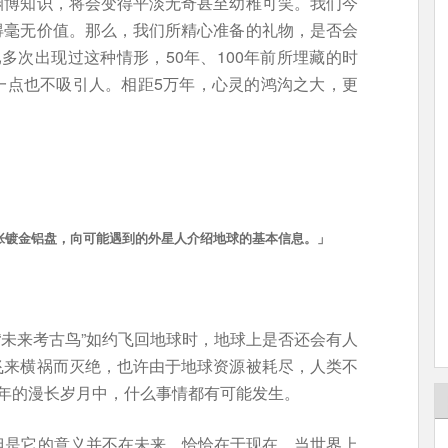
渊博知识，将会变得平淡无奇甚至幼稚可笑。我们今
得毫无价值。那么，我们所精心准备的礼物，是否会
多次出现过这种情形，50年、100年前所埋藏的时
一点也不吸引人。相距5万年，心灵的鸿沟之大，更
着一张镀金铝盘，向可能遇到的外星人介绍地球的基本信息。
」
“未来考古鸟”如约飞回地球时，地球上是否还会有人
飞来横祸而灭绝，也许由于地球资源被耗尽，人类不
年的漫长岁月中，什么事情都有可能发生。
但是它的意义并不在未来，恰恰在于现在。当世界上