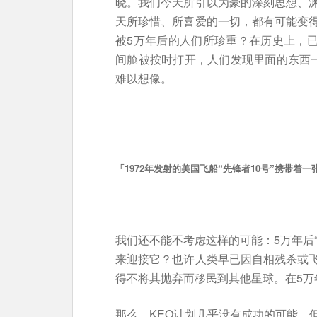
晓。我们今天所引以为豪的深刻思想、
天所珍惜、所喜爱的一切，都有可能变
被5万年后的人们所珍重？在历史上，已
间舱被按时打开，人们发现里面的东西
难以想像。
「
1972年发射的美国飞船“先锋者10号”携带
我们还不能不考虑这样的可能：5万年后
来迎接它？也许人类早已因自相残杀或
得不将其抛弃而移民到其他星球。在5万
那么，KEO计划几乎没有成功的可能。