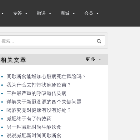
专答
微课
商城
会员
搜
索：
相关文章
更多 »
间歇断食能增加心脏病死亡风险吗？
我为什么去打带状疱疹疫苗？
三种最严重的呼吸道传染病
详解关于新冠溯源的四个关键问题
喝酒究竟对健康有没有好处？
减肥终于有了特效药
另一种减肥时尚生酮饮食
说说减肥新时尚间歇断食