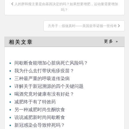
文
人的胖和瘦主要是由基因决定的吗？如果想要增肥，运动量需要增加
章
吗？
导
航
方舟子：假做真时——美国皇帝诺顿一世传奇
相关文章
更多 »
间歇断食能增加心脏病死亡风险吗？
我为什么去打带状疱疹疫苗？
三种最严重的呼吸道传染病
详解关于新冠溯源的四个关键问题
喝酒究竟对健康有没有好处？
减肥终于有了特效药
另一种减肥时尚生酮饮食
说说减肥新时尚间歇断食
新冠感染会导致猝死吗？