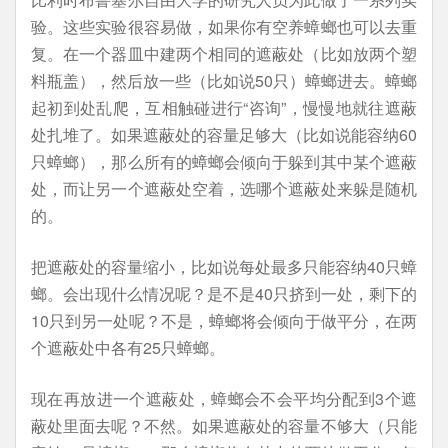
验。这些实验很容易做，如果你有空养蟑螂也可以去重
复。在一个器皿中建两个相同的遮蔽处（比如放两个塑
料瓶盖），然后放一些（比如说50只）蟑螂进去。蟑螂
起初到处乱爬，互相触碰进行“咨询”，慢慢地就往遮蔽
处扎堆了。如果遮蔽处的容量足够大（比如说能容纳60
只蟑螂），那么所有的蟑螂会倾向于躲到其中某个遮蔽
处，而让另一个遮蔽处空着，选哪个遮蔽处来躲是随机
的。
把遮蔽处的容量缩小，比如说每处最多只能容纳40只蟑
螂。会出现什么情况呢？是不是40只挤到一处，剩下的
10只到另一处呢？不是，蟑螂将会倾向于做平分，在两
个遮蔽处中各有25只蟑螂。
现在再放进一个遮蔽处，蟑螂会不会平均分配到3个遮
蔽处里面去呢？不然。如果遮蔽处的容量不够大（只能