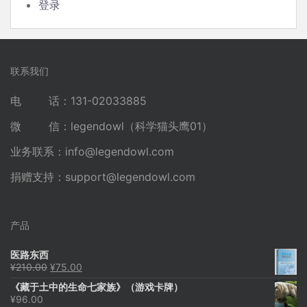
登录
联系我们
电 话：131-02033885
微 信：legendowl（科学猫头鹰01）
业务联系：
info@legendowl.com
捐赠支持：
support@legendowl.com
产品
医路东西
原
当
¥
210.00
¥
75.00
价
前
《藏于土中的生命七家族》（游戏卡牌）
为：
价
¥
96.00
¥210.00。
格