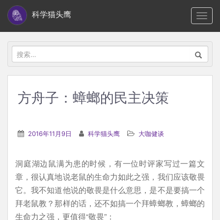
S
科学猫头鹰
TOGG
k
i
p
搜
t
索：
o
m
方舟子：蟑螂的民主决策
a
i
n
2016年11月9日
科学猫头鹰
大咖健谈
c
o
洞庭湖边鼠满为患的时候，有一位时评家写过一篇文
n
章，很认真地说老鼠的生命力如此之强，我们应该敬畏
t
它。我不知道他说的敬畏是什么意思，是不是要搞一个
e
拜老鼠教？那样的话，还不如搞一个拜蟑螂教，蟑螂的
n
生命力之强，更值得“敬畏”：
t