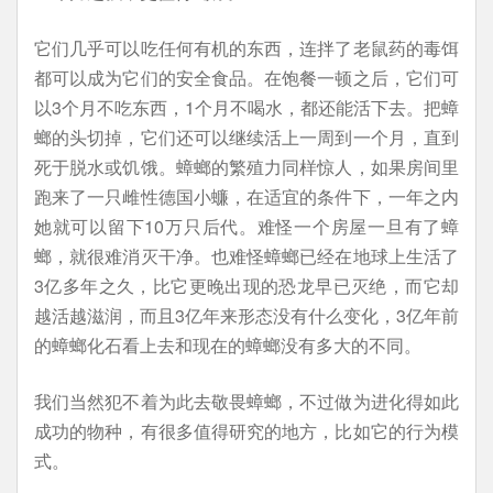
它们几乎可以吃任何有机的东西，连拌了老鼠药的毒饵
都可以成为它们的安全食品。在饱餐一顿之后，它们可
以3个月不吃东西，1个月不喝水，都还能活下去。把蟑
螂的头切掉，它们还可以继续活上一周到一个月，直到
死于脱水或饥饿。蟑螂的繁殖力同样惊人，如果房间里
跑来了一只雌性德国小蠊，在适宜的条件下，一年之内
她就可以留下10万只后代。难怪一个房屋一旦有了蟑
螂，就很难消灭干净。也难怪蟑螂已经在地球上生活了
3亿多年之久，比它更晚出现的恐龙早已灭绝，而它却
越活越滋润，而且3亿年来形态没有什么变化，3亿年前
的蟑螂化石看上去和现在的蟑螂没有多大的不同。
我们当然犯不着为此去敬畏蟑螂，不过做为进化得如此
成功的物种，有很多值得研究的地方，比如它的行为模
式。