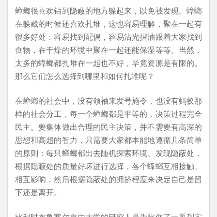
蟑螂很喜欢钻到隐蔽的地方躲起来，以免被发现。蟑螂
在躲藏的时候还喜欢扎堆，这也容易理解，聚在一起有
很多好处：容易找到配偶，容易沾光揩油跟着大家找到
食物，在干燥的环境中聚在一起还能保湿等等。当然，
太多的蟑螂都扎堆在一起也不好，毕竟资源是有限的。
那么它们怎么选择到哪里和如何扎堆呢？
在蟑螂的社会中，没有领袖来发号施令，也没有蚂蚁那
样的社会分工，每一个蟑螂都是平等的，决策过程完全
民主。要集体做出合理的民主决策，并不需要有高深的
思想和高超的智力，只需要大家都本能地遵循几条简单
的原则：每只蟑螂都出去随机探索环境、发现隐蔽处，
根据隐蔽处的质量好坏进行选择，各个蟑螂互相接触、
相互影响，然后根据隐蔽处的拥挤程度来决定自己是留
下还是离开。
比利时布鲁塞尔自由大学的研究人员为此做了一系列实