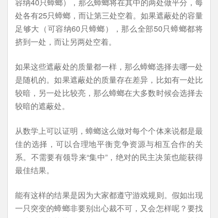
容纳40只蟑螂），那么蟑螂将在其中的两处做平分，每
处各有25只蟑螂，而让第三处空着。如果遮蔽处的容量
足够大（可容纳60只蟑螂），那么全部50只蟑螂都将
挤到一处，而让另两处空着。
如果这些遮蔽处的质量都一样，那么蟑螂选择去哪一处
是随机的。如果遮蔽处的质量存在差异，比如有一处比
较暗，另一处比较亮，那么蟑螂在大多数时候会选择去
较暗的遮蔽处。
从数学上可以证明，蟑螂这么做对每个个体来说都是最
佳的选择，可以合理地平衡竞争资源与相互合作的关
系。不需要有领导来“集中”，绝对的民主决策也能获得
最佳结果。
能有这样的结果是因为大家都遵守游戏规则。假如出现
一只突变的蟑螂非要别出心裁不可，又会怎样呢？要找