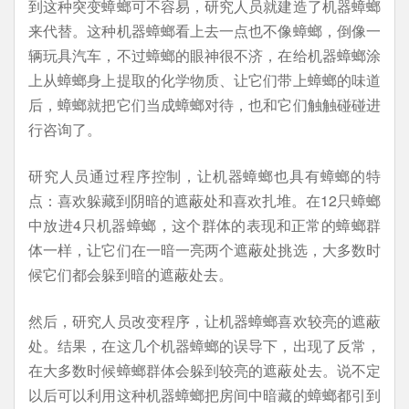
到这种突变蟑螂可不容易，研究人员就建造了机器蟑螂
来代替。这种机器蟑螂看上去一点也不像蟑螂，倒像一
辆玩具汽车，不过蟑螂的眼神很不济，在给机器蟑螂涂
上从蟑螂身上提取的化学物质、让它们带上蟑螂的味道
后，蟑螂就把它们当成蟑螂对待，也和它们触触碰碰进
行咨询了。
研究人员通过程序控制，让机器蟑螂也具有蟑螂的特
点：喜欢躲藏到阴暗的遮蔽处和喜欢扎堆。在12只蟑螂
中放进4只机器蟑螂，这个群体的表现和正常的蟑螂群
体一样，让它们在一暗一亮两个遮蔽处挑选，大多数时
候它们都会躲到暗的遮蔽处去。
然后，研究人员改变程序，让机器蟑螂喜欢较亮的遮蔽
处。结果，在这几个机器蟑螂的误导下，出现了反常，
在大多数时候蟑螂群体会躲到较亮的遮蔽处去。说不定
以后可以利用这种机器蟑螂把房间中暗藏的蟑螂都引到