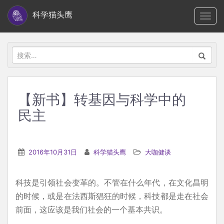
S
科学猫头鹰
TOGG
k
i
p
搜
t
索：
o
m
【新书】转基因与科学中的
a
民主
i
n
c
2016年10月31日
科学猫头鹰
大咖健谈
o
n
t
科技是引领社会变革的。不管在什么年代，在文化昌明
e
的时候，或是在法西斯猖狂的时候，科技都是走在社会
n
前面，这应该是我们社会的一个基本共识。
t