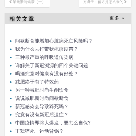
硒元素与健康（一）
方舟子：偏方是怎么来的
章
导
相关文章
更多 »
航
间歇断食能增加心脏病死亡风险吗？
我为什么去打带状疱疹疫苗？
三种最严重的呼吸道传染病
详解关于新冠溯源的四个关键问题
喝酒究竟对健康有没有好处？
减肥终于有了特效药
另一种减肥时尚生酮饮食
说说减肥新时尚间歇断食
新冠感染会导致猝死吗？
究竟有没有新冠后遗症？
中国疫情即将大爆发，要怎么自保?
丁耘猝死，运动背锅？