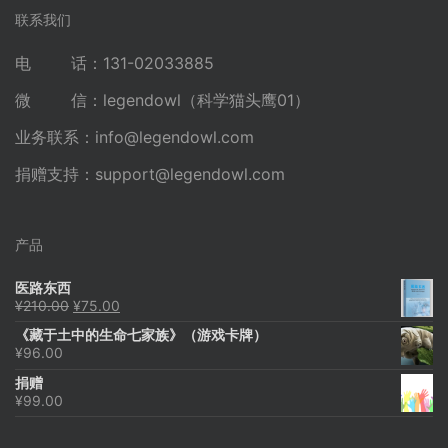
联系我们
电 话：131-02033885
微 信：legendowl（科学猫头鹰01）
业务联系：
info@legendowl.com
捐赠支持：
support@legendowl.com
产品
医路东西
原
当
¥
210.00
¥
75.00
价
前
《藏于土中的生命七家族》（游戏卡牌）
为：
价
¥
96.00
¥210.00。
格
为：
捐赠
¥75.00。
¥
99.00