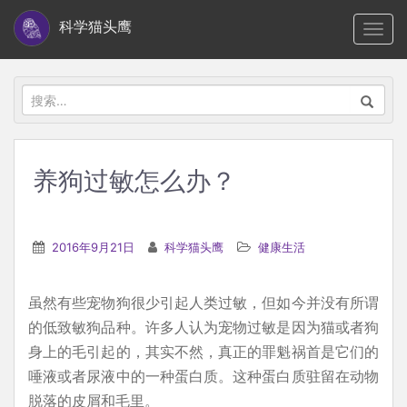
S
科学猫头鹰
TOGG
k
i
p
搜
t
索：
o
m
养狗过敏怎么办？
a
i
n
2016年9月21日
科学猫头鹰
健康生活
c
o
虽然有些宠物狗很少引起人类过敏，但如今并没有所谓
n
的低致敏狗品种。许多人认为宠物过敏是因为猫或者狗
t
身上的毛引起的，其实不然，真正的罪魁祸首是它们的
e
唾液或者尿液中的一种蛋白质。这种蛋白质驻留在动物
n
脱落的皮屑和毛里。
t