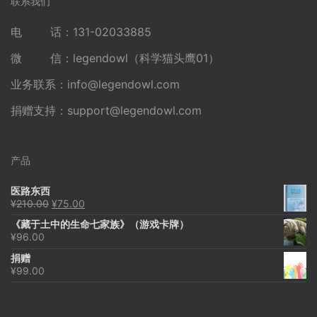
联系我们
电 话：131-02033885
微 信：legendowl（科学猫头鹰01）
业务联系：
info@legendowl.com
捐赠支持：
support@legendowl.com
产品
医路东西
原
当
¥
210.00
¥
75.00
价
前
《藏于土中的生命七家族》（游戏卡牌）
为：
价
¥
96.00
¥210.00。
格
为：
捐赠
¥75.00。
¥
99.00