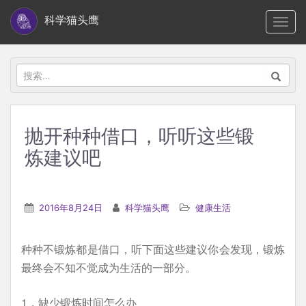
S
科学猫头鹰
TOGG
k
i
p
搜
t
索：
o
m
抛开种种借口，听听这些锻
a
炼建议吧
i
n
c
2016年8月24日
科学猫头鹰
健康生活
o
n
t
种种不锻炼都是借口，听下面这些建议你会发现，锻炼
e
最终会不知不觉成为生活的一部分。
n
1，缺少锻炼时间怎么办
t