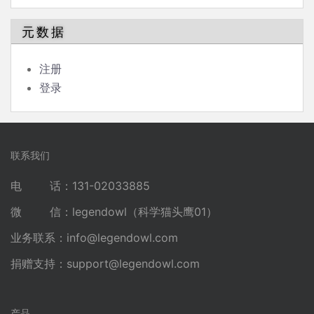
元数据
注册
登录
联系我们
电 话：131-02033885
微 信：legendowl（科学猫头鹰01）
业务联系：
info@legendowl.com
捐赠支持：
support@legendowl.com
产品