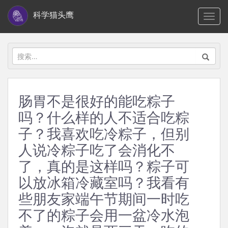
S
科学猫头鹰
TOGG
k
i
p
搜
t
索：
o
m
肠胃不是很好的能吃粽子
a
吗？什么样的人不适合吃粽
i
n
子？我喜欢吃冷粽子，但别
c
人说冷粽子吃了会消化不
o
了，真的是这样吗？粽子可
n
以放冰箱冷藏室吗？我看有
t
些朋友家端午节期间一时吃
e
n
不了的粽子会用一盆冷水泡
t