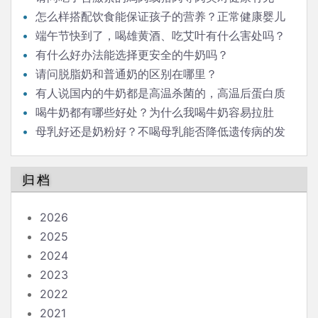
害？蔬菜或水果呢，比如媒体经常报导的毒豆芽？
怎么样搭配饮食能保证孩子的营养？正常健康婴儿
辅食，一定需要用配方米粉吗？自制米糊米粉再加蔬菜
端午节快到了，喝雄黄酒、吃艾叶有什么害处吗？
肉泥是否也可以？
每年端午，我们家都会点艾草熏屋子，这个对身体有害
有什么好办法能选择更安全的牛奶吗？
吗？我们家有小孩。
请问脱脂奶和普通奶的区别在哪里？
有人说国内的牛奶都是高温杀菌的，高温后蛋白质
都变性了，失去了营养价值，是这样吗？
喝牛奶都有哪些好处？为什么我喝牛奶容易拉肚
子，有什么办法可以防止吗？
母乳好还是奶粉好？不喝母乳能否降低遗传病的发
病概率？
归档
2026
2025
2024
2023
2022
2021