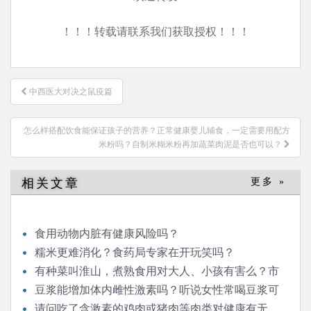
！！！转载请联系我们获取授权！！！
文
中西医大对决之鼠疫篇
章
导
怎么样搭配饮食能保证孩子的营养？正常健康婴儿辅食，一定需要用配方
航
米粉吗？自制米糊米粉再加蔬菜肉泥是否也可以？
相关文章
更多 »
食用动物内脏有健康风险吗？
糯米更难消化？食药局专家在开玩笑吗？
有种菜叫淮山，煮熟食用对大人、小孩有害么？市
场上有冒充淮山的，那是什么，对人有害么？
豆浆能增加体内雌性激素吗？听说女性常喝豆浆可
以补充雌激素，那男性是否适合经常喝豆浆呢？
请问吃了含激素的鸡肉或猪肉等肉类对健康有无