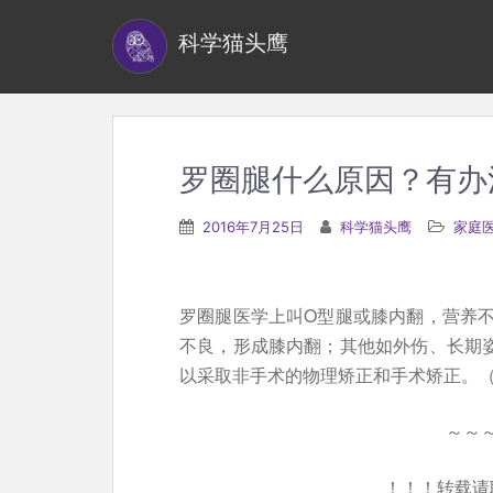
S
科学猫头鹰
k
i
p
t
o
罗圈腿什么原因？有办
m
a
2016年7月25日
科学猫头鹰
家庭
i
n
c
罗圈腿医学上叫O型腿或膝内翻，营养
o
不良，形成膝内翻；其他如外伤、长期
n
以采取非手术的物理矫正和手术矫正。
t
e
～～
n
！！！转载请
t