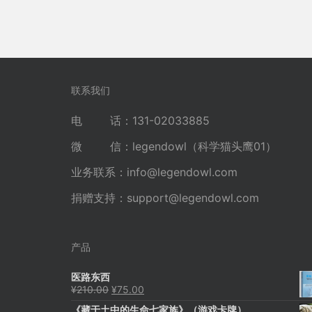
联系我们
电 话：131-02033885
微 信：legendowl（科学猫头鹰01）
业务联系：
info@legendowl.com
捐赠支持：
support@legendowl.com
产品
医路东西
原
当
¥
210.00
¥
75.00
价
前
《藏于土中的生命七家族》（游戏卡牌）