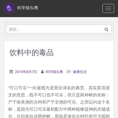
S
科学猫头鹰
TOGG
k
i
p
搜
t
索：
o
m
饮料中的毒品
a
i
n
2014年8月7日
科学猫头鹰
健康生活
c
o
“可口可乐”一向被视为是商业译名的典范，其实英语原
n
文的意思，既不可口也不可乐，而只是两种树的名称：
t
产于南美洲的古柯和产于非洲的可乐。之所以叫这个名
e
称，是因为可口可乐最初配方中两种能够提神的关键成
n
分，分别来自这两种树，那就是来自古柯叶的可卡因和
t