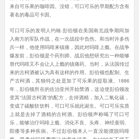
来自可乐果的咖啡因。没错，可口可乐的早期配方含有
著名的毒品可卡因。
可口可乐的发明人约翰·彭伯顿在美国南北战争期间加
入南方的军队作战，在一次战役中负伤。和当时许多伤
兵一样，他使用吗啡来镇痛，因此对吗啡上瘾。在战争
爆发前，彭伯顿是个药剂师。战后他想研究出一种能够
替代吗啡又不会让人上瘾的镇痛药。当时，从法国传过
来的古柯酒被认为具有这样的作用。彭伯顿也配制、生
产古柯酒，其独特之处是加了可乐果的提取液。1886
年，彭伯顿所在的佐治亚州开始禁酒，这迫使彭伯顿改
变其“法国古柯酒”的配方，去掉酒精，加入二氧化碳，
变成了碳酸软饮料，可口可乐就此诞生。可口可乐实质
上就是去掉了酒精的古柯酒。彭伯顿声称喝了可口可
乐，能够治疗吗啡上瘾、消化不良、头疼、神经衰弱、
阳痿等多种疾病。不过彭伯顿本人一直没能摆脱吗啡