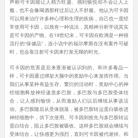
声称可卡因能让人精力旺盛、感到愉悦却不会让人上
瘾，也不会像喝酒那样过后让人不舒服。他认为可卡因
可以用来治疗许多种心理和生理的疾病，自己也一度经
常使用可卡因，以致有一种说法，其精神分析学说其实
是可卡因的产物。在19世纪末，可卡因在欧洲是一种很
流行的“保健品”，连小说中的福尔摩斯在没有案件可破
时，也会靠注射可卡因来打发无聊的时光。
可卡因的危害是后来逐渐被认识到的。和许多毒品一
样，可卡因通过绑架大脑中的奖励中心来发挥作用。当
我们从事某种有益生存、繁衍的活动时，奖励中心的神
经细胞释放神经递质多巴胺，多巴胺与多巴胺受体结
合，让人感到愉快，从而激励人们以后继续从事该活
动。多巴胺随后从受体脱落，被多巴胺转运蛋白吸收进
神经细胞中，供下次使用。可卡因则抢先与多巴胺转运
蛋白结合，阻止多巴胺被吸收。这样多巴胺就会继续与
受体结合，让快感更为强烈，直到可卡因被代谢掉。和