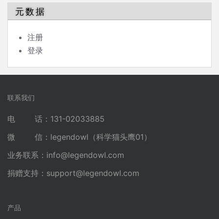
元数据
注册
登录
联系我们
电 话：131-02033885
微 信：legendowl（科学猫头鹰01）
业务联系：
info@legendowl.com
捐赠支持：
support@legendowl.com
产品