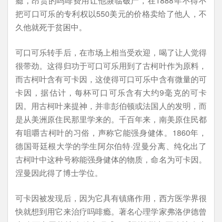
瘾，昂贵的吗啡费用让他濒临破产，在1888年不得不
把可口可乐的专利权以550美元的价格卖给了他人，不
久他就死于贫困中。
可口可乐转手后，在市场上相当受欢迎，喝了让人觉得
很带劲。这得归功于可口可乐用到了古柯叶作为原料，
而古柯叶含有可卡因，这使得可口可乐中含有微量的可
卡因，据估计，每杯可口可乐含有大约9毫克的可卡
因。用古柯叶来提神，并非彭伯顿或法国人的发明，而
是从美洲原住民那里学来的。千百年来，南美原住民都
有咀嚼古柯叶的习俗，声称它能强身健体。1860年，
德国哥廷根大学的学生阿尔伯特·涅曼分离、纯化出了
古柯叶中这种号称能强身健体的物质，命名为可卡因。
涅曼因此得了博士学位。
可卡因被发现后，因为它具有镇痛作用，西方医学界很
快就想到用它来治疗吗啡瘾。著名心理学家弗洛伊德曾