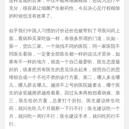
这样造成的后果，不仅不能将细菌根除，还因为治疗不
充分，很容易让细菌产生耐药性，今后决心足疗程根除
的时候也没有效果了。
似乎我们中国人习惯的讨价还价也被带到了寻医问药上
面，看病和买菜吃饭一样，有很多所谓的门道，比如：
第一，货比三家。一个病找不同的医院，同一家医院不
同医生看病，一定要全部医生都一样的说法才罢休，如
果有不一样的地方，就选一个自己最爱听、医生态度最
好的，或者把所有医生的意见综合起来，按照自己的思
维组合成一个不伦不类的诊疗方案。第二，哪人多去哪
儿，哪儿挤去哪儿。越排不上号的医院越要去，哪个医
生的诊室越拥挤越抢着看。回过头来再抱怨看病难。第
三，医生给的方案，总要打个折扣。医生建议终生吃
药，就问先吃几个月观察一下行不行；医生建议吃一个
月，就问吃一周行不行；医生建议手术，就问吃药行不
行。