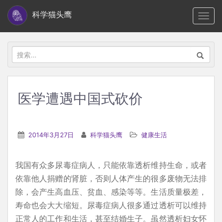
S
科学猫头鹰
TOGG
k
i
p
搜
t
索：
o
m
医学遭遇中国式砍价
a
i
n
2014年3月27日
科学猫头鹰
健康生活
c
o
我国有众多尿毒症病人，只能依靠透析维持生命，或者
n
依靠他人捐赠的肾脏，否则人体产生的很多废物无法排
t
除，会产生高血压、贫血、感染等等。生活质量极差，
e
寿命也会大大缩短。尿毒症病人很多通过透析可以维持
n
正常人的工作和生活，甚至结婚生子。虽然透析妇女怀
t