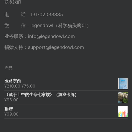
联系我们
电 话：131-02033885
微 信：legendowl（科学猫头鹰01）
业务联系：
info@legendowl.com
捐赠支持：
support@legendowl.com
产品
医路东西
原
当
¥
210.00
¥
75.00
价
前
《藏于土中的生命七家族》（游戏卡牌）
为：
价
¥
96.00
¥210.00。
格
为：
捐赠
¥75.00。
¥
99.00