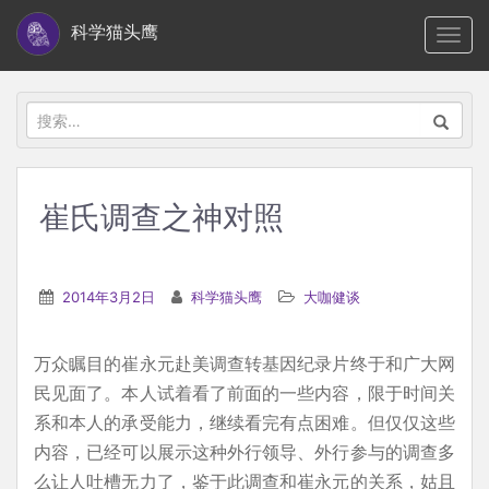
S
科学猫头鹰
TOGG
k
i
p
搜
t
索：
o
m
崔氏调查之神对照
a
i
n
2014年3月2日
科学猫头鹰
大咖健谈
c
o
万众瞩目的崔永元赴美调查转基因纪录片终于和广大网
n
民见面了。本人试着看了前面的一些内容，限于时间关
t
系和本人的承受能力，继续看完有点困难。但仅仅这些
e
内容，已经可以展示这种外行领导、外行参与的调查多
n
么让人吐槽无力了，鉴于此调查和崔永元的关系，姑且
t