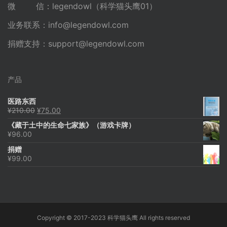
微 信：legendowl（科学猫头鹰01）
业务联系：
info@legendowl.com
捐赠支持：
support@legendowl.com
产品
医路东西
原
当
¥
210.00
¥
75.00
价
前
《藏于土中的生命七家族》（游戏卡牌）
为：
价
¥
96.00
¥210.00。
格
为：
捐赠
¥75.00。
¥
99.00
Copyright © 2017-2023 科学猫头鹰 All rights reserved