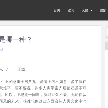
首页
健闻
议健
健解
是哪一种？
健谈
”____ 王杰
人生不如意事十居八九，爱情上的不如意，多半就在
意难平，更不要说，许多人离举案齐眉都还遥不可
流。所以，肥皂剧一问世，就能经久不衰。无论你认
预见的未来，很难想象这些东西会从人类文化中消