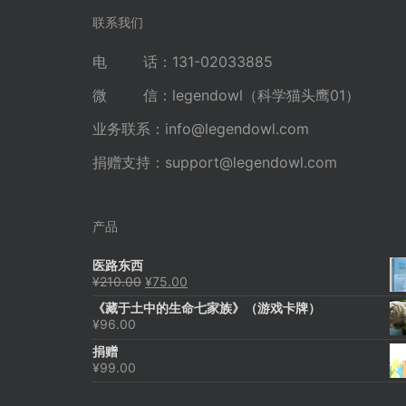
航
联系我们
电 话：131-02033885
微 信：legendowl（科学猫头鹰01）
业务联系：
info@legendowl.com
捐赠支持：
support@legendowl.com
产品
医路东西
原
当
¥
210.00
¥
75.00
价
前
《藏于土中的生命七家族》（游戏卡牌）
为：
价
¥
96.00
¥210.00。
格
为：
捐赠
¥75.00。
¥
99.00