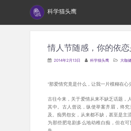
S
科学猫头鹰
k
i
p
t
o
情人节随感，你的依恋
m
a
2014年2月13日
科学猫头鹰
大咖
i
n
c
“那爱情究竟是什么，让我一片模糊在心头….
o
n
古往今来，关于爱情从来不缺乏话题，
t
其中。古人曾说，纵使举案齐眉，终究
e
及。痴男怨女，从来都不缺，甚至是主
n
为那些肥皂剧多么地幼稚白痴，但在可
t
失。