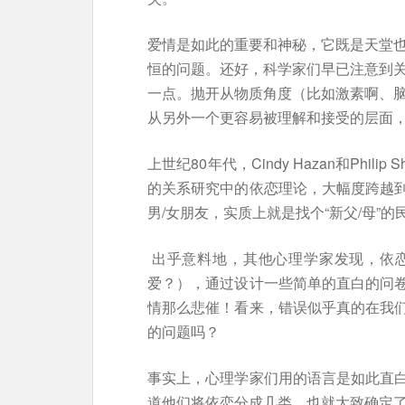
爱情是如此的重要和神秘，它既是天堂
恒的问题。还好，科学家们早已注意到
一点。抛开从物质角度（比如激素啊、
从另外一个更容易被理解和接受的层面
上世纪80年代，Cindy Hazan和Phi
的关系研究中的依恋理论，大幅度跨越
男/女朋友，实质上就是找个“新父/母”
出乎意料地，其他心理学家发现，依
爱？），通过设计一些简单的直白的问
情那么悲催！看来，错误似乎真的在我
的问题吗？
事实上，心理学家们用的语言是如此直
道他们将依恋分成几类，也就大致确定