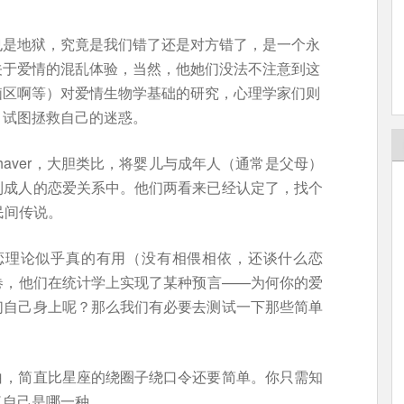
也是地狱，究竟是我们错了还是对方错了，是一个永
关于爱情的混乱体验，当然，他她们没法不注意到这
脑区啊等）对爱情生物学基础的研究，心理学家们则
，试图拯救自己的迷惑。
lip Shaver，大胆类比，将婴儿与成年人（通常是父母）
到成人的恋爱关系中。他们两看来已经认定了，找个
的民间传说。
恋理论似乎真的有用（没有相偎相依，还谈什么恋
卷，他们在统计学上实现了某种预言——为何你的爱
们自己身上呢？那么我们有必要去测试一下那些简单
白，简直比星座的绕圈子绕口令还要简单。你只需知
了自己是哪一种。