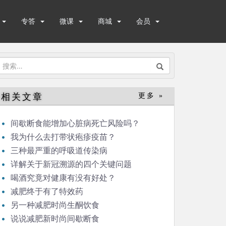
专答
微课
商城
会员
搜
索：
相关文章
更多 »
间歇断食能增加心脏病死亡风险吗？
我为什么去打带状疱疹疫苗？
三种最严重的呼吸道传染病
详解关于新冠溯源的四个关键问题
喝酒究竟对健康有没有好处？
减肥终于有了特效药
另一种减肥时尚生酮饮食
说说减肥新时尚间歇断食