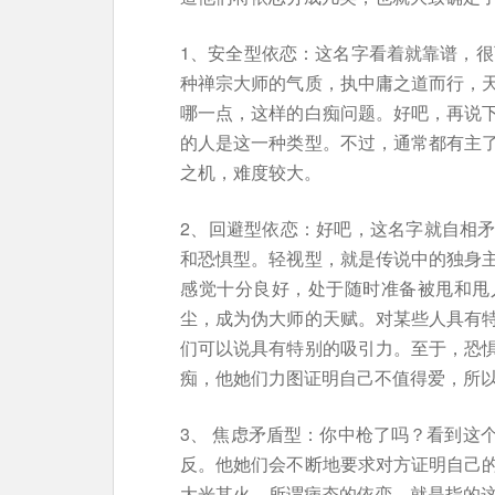
1、安全型依恋：这名字看着就靠谱，很
种禅宗大师的气质，执中庸之道而行，
哪一点，这样的白痴问题。好吧，再说下
的人是这一种类型。不过，通常都有主
之机，难度较大。
2、回避型依恋：好吧，这名字就自相矛盾，
和恐惧型。轻视型，就是传说中的独身
感觉十分良好，处于随时准备被甩和甩
尘，成为伪大师的天赋。对某些人具有
们可以说具有特别的吸引力。至于，恐
痴，他她们力图证明自己不值得爱，所
3、 焦虑矛盾型：你中枪了吗？看到这
反。他她们会不断地要求对方证明自己
大光其火。所谓病态的依恋，就是指的