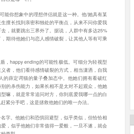
可能你想象中的理想伴侣就是这一种。他/她具有某
天生擅长找到亲密和独处的平衡点，从来不问你爱我
去，就要跳出三界外了。据说，人群中有多达25%
了，期待他她们与恋人感情破裂，让其他人等有可乘
happy ending的可能性极低。可细分为轻视型
主义者，他们看待感情破裂的方式，相当潇洒，自我
人的薛定谔猫的量子叠加态中。他她们拥有看破红
特别的杀伤能力，如果长相不是太对不起观众，他她
惧型嘛，就是常常追问对方，你到底爱我哪一点的白
以赶紧分手吧，这是拯救他她们的唯一办法。
个名字。他她们和恐惧回避型，似乎类似，但恰恰相
的爱，似乎他她们非常值得一爱般，一旦不遂，就会
这种类型。