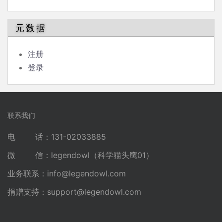
元数据
注册
登录
联系我们
电 话：131-02033885
微 信：legendowl（科学猫头鹰01）
业务联系：
info@legendowl.com
捐赠支持：
support@legendowl.com