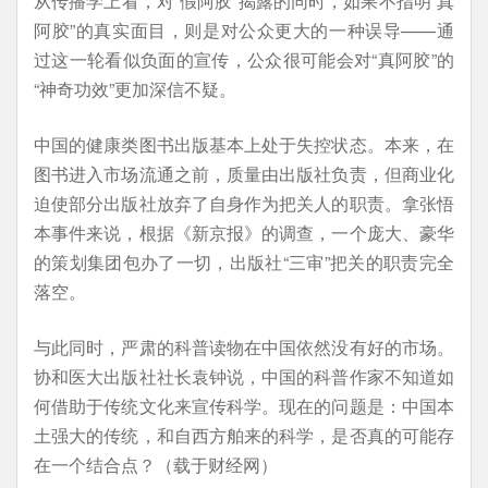
从传播学上看，对“假阿胶”揭露的同时，如果不指明“真
阿胶”的真实面目，则是对公众更大的一种误导——通
过这一轮看似负面的宣传，公众很可能会对“真阿胶”的
“神奇功效”更加深信不疑。
中国的健康类图书出版基本上处于失控状态。本来，在
图书进入市场流通之前，质量由出版社负责，但商业化
迫使部分出版社放弃了自身作为把关人的职责。拿张悟
本事件来说，根据《新京报》的调查，一个庞大、豪华
的策划集团包办了一切，出版社“三审”把关的职责完全
落空。
与此同时，严肃的科普读物在中国依然没有好的市场。
协和医大出版社社长袁钟说，中国的科普作家不知道如
何借助于传统文化来宣传科学。现在的问题是：中国本
土强大的传统，和自西方舶来的科学，是否真的可能存
在一个结合点？
（载于财经网）