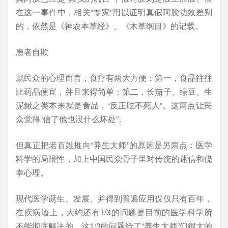
在这一事件中，相关“专家”用以证明真假阿胶功效差别
的，依然是《神农本草经》、《木草纲目》的记载。
患者自欺
就民众的心理而言，食疗有两大方便：第一，食品往往
比药品便宜，并且来得简单；第二，长茄子、绿豆、生
泥鳅之类本来就是食品，“反正吃不死人”。这两点让民
众觉得“信了他也没什么坏处”。
但真正把老百姓推向“养生大师”的原因是另两点：医学
科学的局限性，加上中国民众骨子里对传统的迷信和侥
幸心理。
现代医学诞生、发展、并得到普遍应用仅仅只有百年，
在疾病谱上，大约还有1/3的问题是目前的医学科学所
不能彻底解决的。这1/3的问题给了“养生大师”们很大的