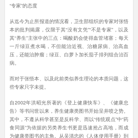
“专家”的态度
从迄今为止所报道的情况看，卫生部组织的专家对张悟
本的批判揭露，仅限于其“没有文凭”“不是专家”，以及
其“养生”主张中的三点：喝酸奶会使得血管堵塞；每天
一斤绿豆煮水喝，不但能治近视、治糖尿病、治高血
压，还能治肿瘤；绿豆、白萝卜加长茄子排列组合治百
病。
而对于张悟本、以及此前类似养生理论的本质问题，这
些专家只字未提。
自2002年洪昭光所著的《登上健康快车》、《健康忠
告》等书问世以来，养生健康类图书开始呈井喷之势。
其中，不遵从科学甚至是反科学、而以“传统观点”中“药
食同源”为依据的另类养生书更是迅速抢占高地，而成
为健康类图书的主角。从吴清忠的《人体使用手册》到