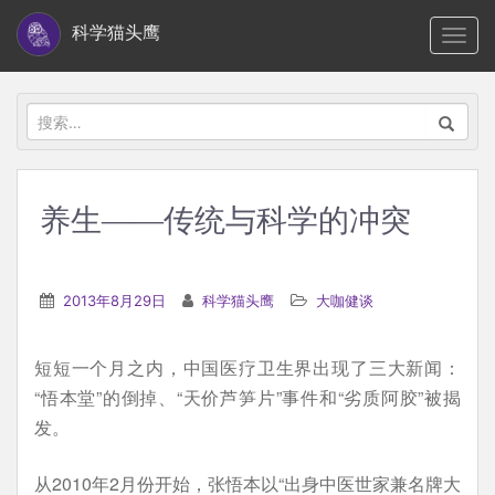
S
科学猫头鹰
TOGG
k
i
p
搜
t
索：
o
m
养生——传统与科学的冲突
a
i
n
2013年8月29日
科学猫头鹰
大咖健谈
c
o
短短一个月之内，中国医疗卫生界出现了三大新闻：
n
“悟本堂”的倒掉、“天价芦笋片”事件和“劣质阿胶”被揭
t
发。
e
n
从2010年2月份开始，张悟本以“出身中医世家兼名牌大
t