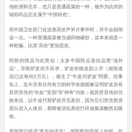
地欧洲和北非，也只是普通蔬菜的一种，被作为抗癌的
辅助药品完全属于“中国特色”。
而中国卫生部门在追查高价芦笋片事件时，并不会指明
这一点。一种普通蔬菜被当成药物爆炒，这本来就是一
种欺骗，比其“高价”更加恶劣。
阿胶的情况与此类似：太多中国民众迷信这类“滋补
品”，导致驴皮供不应求，驴皮价格急剧上升（据报道
说已达每吨3万元），催生了“牛皮代驴皮”阿胶。但事
实上，迄今没有任何有力的科学依据能够证明驴皮具有
其所宣传的“补血”“安胎”等“神奇”功效；就其所宣传的功
效来说，以牛皮代替驴皮并无差别，因为它们所含胶原
蛋白进入人体后，都将被消化系统打碎成氨基酸然后吸
收。
真阿胶已经是“真实的谎言”，假阿胶则是假上加假。但