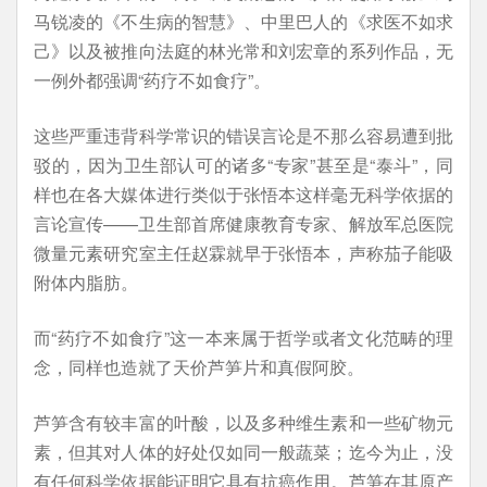
马锐凌的《不生病的智慧》、中里巴人的《求医不如求
己》以及被推向法庭的林光常和刘宏章的系列作品，无
一例外都强调“药疗不如食疗”。
这些严重违背科学常识的错误言论是不那么容易遭到批
驳的，因为卫生部认可的诸多“专家”甚至是“泰斗”，同
样也在各大媒体进行类似于张悟本这样毫无科学依据的
言论宣传——卫生部首席健康教育专家、解放军总医院
微量元素研究室主任赵霖就早于张悟本，声称茄子能吸
附体内脂肪。
而“药疗不如食疗”这一本来属于哲学或者文化范畴的理
念，同样也造就了天价芦笋片和真假阿胶。
芦笋含有较丰富的叶酸，以及多种维生素和一些矿物元
素，但其对人体的好处仅如同一般蔬菜；迄今为止，没
有任何科学依据能证明它具有抗癌作用。芦笋在其原产