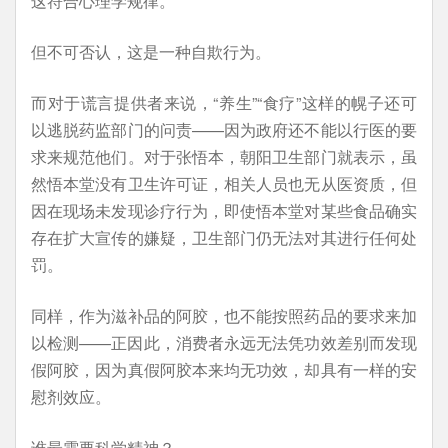
这符合心理学规律。
但不可否认，这是一种自欺行为。
而对于谎言提供者来说，“养生”“食疗”这样的幌子还可
以逃脱药监部门的问责——因为政府还不能以行医的要
求来规范他们。对于张悟本，朝阳卫生部门就表示，虽
然悟本堂没有卫生许可证，相关人员也无从医资质，但
因在现场未发现诊疗行为，即使悟本堂对某些食品确实
存在扩大宣传的嫌疑，卫生部门仍无法对其进行任何处
罚。
同样，作为滋补品的阿胶，也不能按照药品的要求来加
以检测——正因此，消费者永远无法凭功效差别而发现
假阿胶，因为真假阿胶本来均无功效，却具有一样的安
慰剂效应。
谁最需要科学精神？