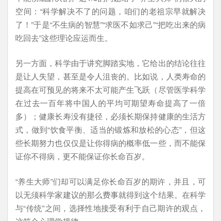
空间：“科学解决不了的问题，咱们的老祖宗早就解决
了！”于是“不生病的智慧”“求医不如求己”“把吃出来的病
吃回去”这些理论应运而生。
另一方面，科学由于讲究脚踏实地，它给出的结论往往
是让人失望，甚至是令人沮丧的。比如说，人类寿命的
提高在可预见的将来不太可能产生飞跃（尽管医学科学
在过去一百年将中国人的平均可期望寿命提高了一倍
多）；健康长寿没有捷径，必须长期保持健康的生活方
式，做到“饮食平衡、适当的锻炼和放松的心态”，但这
些长期努力也仅仅是让你得病的概率低一些，而不能保
证你不得病，更不能保证你长命百岁。
“养生大师”们却可以满足你长命百岁的期许，并且，可
以无须科学家建议的那么费事就得到这个结果。在科学
与“传统”之间，选择性地接受有利于自己期许的观点，