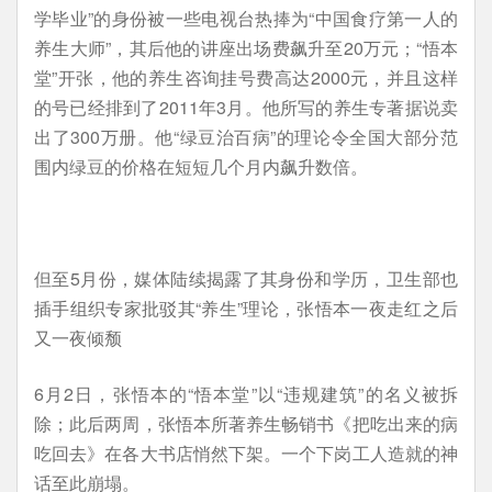
学毕业”的身份被一些电视台热捧为“中国食疗第一人的
养生大师”，其后他的讲座出场费飙升至20万元；“悟本
堂”开张，他的养生咨询挂号费高达2000元，并且这样
的号已经排到了2011年3月。他所写的养生专著据说卖
出了300万册。他“绿豆治百病”的理论令全国大部分范
围内绿豆的价格在短短几个月内飙升数倍。
但至5月份，媒体陆续揭露了其身份和学历，卫生部也
插手组织专家批驳其“养生”理论，张悟本一夜走红之后
又一夜倾颓
6月2日，张悟本的“悟本堂”以“违规建筑”的名义被拆
除；此后两周，张悟本所著养生畅销书《把吃出来的病
吃回去》在各大书店悄然下架。一个下岗工人造就的神
话至此崩塌。