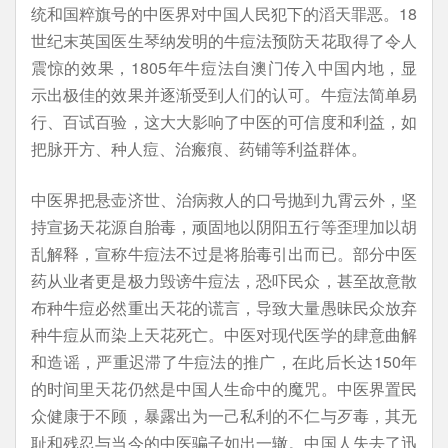
统和国粹旗号的中医界对中国人民犯下的滔天罪恶。18
世纪末英国医生琴纳发明的牛痘法预防天花取得了令人
震惊的效果，1805年牛痘法自澳门传入中国内地，显
示出极佳的效果并逐渐受到人们的认可。牛痘法简单易
行、百试百验，这大大影响了中医的可信度和利益，如
把脉开方、种人痘、治瘢痕、药铺等利益群体。
中医界把悬壶济世、治病救人的口号抛到九霄云外，坚
持宣扬天花源自胎毒，顽固地以阴阳五行等歪理加以胡
乱解释，宣称牛痘法不过是将胎毒引出而已。部分中医
药从业者更是极力毁谤牛痘法，恐吓民众，甚至故意散
布种牛痘必然重出天花的谎言，导致大量愚昧民众放弃
种牛痘从而染上天花死亡。中医对现代医学的肆意曲解
和造谣，严重迟滞了牛痘法的推广，在此后长达150年
的时间里天花仍然是中国人生命中的魔咒。中医界置民
众健康于不顾，暴露出为一己私利的不仁与歹毒，其无
耻和残忍与当今的中医骗子如出一辙。中国人失去了迅