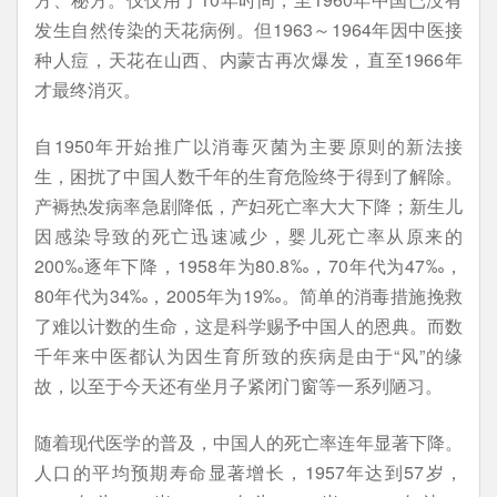
发生自然传染的天花病例。但1963～1964年因中医接
种人痘，天花在山西、内蒙古再次爆发，直至1966年
才最终消灭。
自1950年开始推广以消毒灭菌为主要原则的新法接
生，困扰了中国人数千年的生育危险终于得到了解除。
产褥热发病率急剧降低，产妇死亡率大大下降；新生儿
因感染导致的死亡迅速减少，婴儿死亡率从原来的
200‰逐年下降，1958年为80.8‰，70年代为47‰，
80年代为34‰，2005年为19‰。简单的消毒措施挽救
了难以计数的生命，这是科学赐予中国人的恩典。而数
千年来中医都认为因生育所致的疾病是由于“风”的缘
故，以至于今天还有坐月子紧闭门窗等一系列陋习。
随着现代医学的普及，中国人的死亡率连年显著下降。
人口的平均预期寿命显著增长，1957年达到57岁，