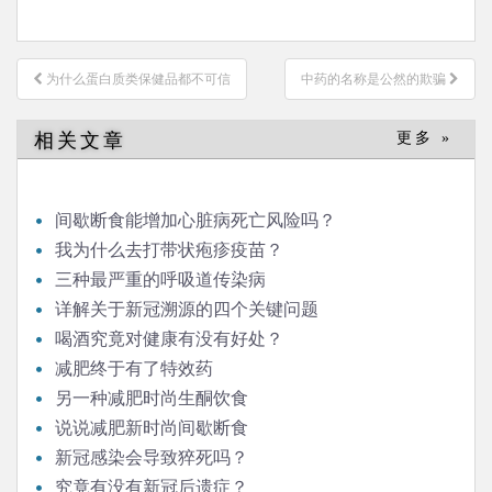
文
为什么蛋白质类保健品都不可信
中药的名称是公然的欺骗
章
导
相关文章
更多 »
航
间歇断食能增加心脏病死亡风险吗？
我为什么去打带状疱疹疫苗？
三种最严重的呼吸道传染病
详解关于新冠溯源的四个关键问题
喝酒究竟对健康有没有好处？
减肥终于有了特效药
另一种减肥时尚生酮饮食
说说减肥新时尚间歇断食
新冠感染会导致猝死吗？
究竟有没有新冠后遗症？