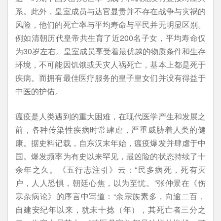
系。此外，皇室成员与达官显贵并不存在战争与灾祸的
风险，他们的死亡率与平均寿命与平民并无明显区别。
例如清朝历代皇帝共生育了近200名子女，平均寿命仅
为30岁左右。皇室成员享受着最优越的物质条件和生存
环境，不可能因饥饿或天灾人祸死亡，基本上都是死于
疾病。而拥有最佳医疗服务的皇子皇女们并没有得益于
中医的护佑。
瘟疫是人类遇到的重大困难，在现代医学产生和发展之
前，各种传染性疾病时常肆虐，严重威胁着人类的健
康。据史料记载，自东汉末年始，瘟疫爆发并肆虐于中
国。爆发频率为有史以来罕见，最凶险的状态持续了十
余年之久。《五行志注引》云：“民多病死，死有灭
户，人人恐惧，朝廷心焦，以为至忧。”张仲景在《伤
寒杂病论》的序言中写道：“余宗族素多，向逾二百，
自建安纪年以来，犹未十捻（年），其死亡者三分之