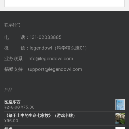
联系我们
电 话：131-02033885
微 信：legendowl（科学猫头鹰01）
业务联系：
info@legendowl.com
捐赠支持：
support@legendowl.com
产品
医路东西
原
当
¥
210.00
¥
75.00
价
前
《藏于土中的生命七家族》（游戏卡牌）
为：
价
¥
96.00
¥210.00。
格
为：