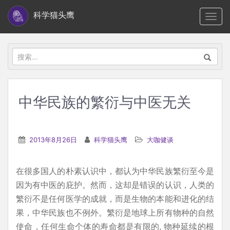
S
科学猫头鹰
TOGG
k
i
p
搜
t
索：
o
m
中华民族的繁衍与中医无关
a
i
n
2013年8月26日
科学猫头鹰
大咖健谈
c
o
在很多国人的朴素认识中，都认为中华民族繁衍至今是
n
因为有中医的庇护。然而，这却是错误的认识，人类的
t
繁衍不是任何医学的成就，而是生物的本能和进化的结
e
果，中华民族也不例外。繁衍是地球上所有物种的自然
n
使命，任何生命个体的寿命都是有限的, 物种延续的根
t