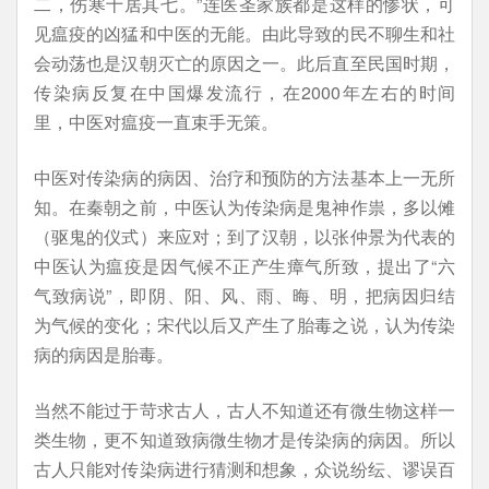
二，伤寒十居其七。”连医圣家族都是这样的惨状，可
见瘟疫的凶猛和中医的无能。由此导致的民不聊生和社
会动荡也是汉朝灭亡的原因之一。此后直至民国时期，
传染病反复在中国爆发流行，在2000年左右的时间
里，中医对瘟疫一直束手无策。
中医对传染病的病因、治疗和预防的方法基本上一无所
知。在秦朝之前，中医认为传染病是鬼神作祟，多以傩
（驱鬼的仪式）来应对；到了汉朝，以张仲景为代表的
中医认为瘟疫是因气候不正产生瘴气所致，提出了“六
气致病说”，即阴、阳、风、雨、晦、明，把病因归结
为气候的变化；宋代以后又产生了胎毒之说，认为传染
病的病因是胎毒。
当然不能过于苛求古人，古人不知道还有微生物这样一
类生物，更不知道致病微生物才是传染病的病因。所以
古人只能对传染病进行猜测和想象，众说纷纭、谬误百