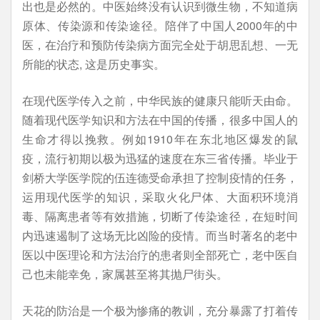
出也是必然的。中医始终没有认识到微生物，不知道病
原体、传染源和传染途径。陪伴了中国人2000年的中
医，在治疗和预防传染病方面完全处于胡思乱想、一无
所能的状态, 这是历史事实。
在现代医学传入之前，中华民族的健康只能听天由命。
随着现代医学知识和方法在中国的传播，很多中国人的
生命才得以挽救。例如1910年在东北地区爆发的鼠
疫，流行初期以极为迅猛的速度在东三省传播。毕业于
剑桥大学医学院的伍连德受命承担了控制疫情的任务，
运用现代医学的知识，采取火化尸体、大面积环境消
毒、隔离患者等有效措施，切断了传染途径，在短时间
内迅速遏制了这场无比凶险的疫情。而当时著名的老中
医以中医理论和方法治疗的患者则全部死亡，老中医自
己也未能幸免，家属甚至将其抛尸街头。
天花的防治是一个极为惨痛的教训，充分暴露了打着传