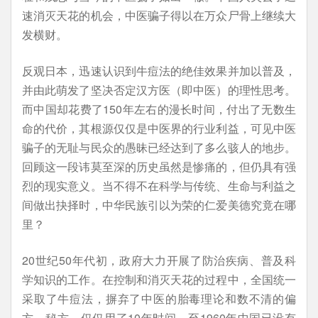
速消灭天花的机会，中医骗子得以在万众尸骨上继续大
发横财。
反观日本，迅速认识到牛痘法的绝佳效果并加以普及，
并由此萌发了坚决否定汉方医（即中医）的理性思考。
而中国却花费了150年左右的漫长时间，付出了无数生
命的代价，其根源仅仅是中医界的行业利益，可见中医
骗子的无耻与民众的愚昧已经达到了多么骇人的地步。
回顾这一段讳莫至深的历史虽然是惨痛的，但仍具有强
烈的现实意义。当不得不在科学与传统、生命与利益之
间做出抉择时，中华民族引以为荣的仁爱美德究竟在哪
里？
20世纪50年代初，政府大力开展了防治疾病、普及科
学知识的工作。在控制和消灭天花的过程中，全国统一
采取了牛痘法，摒弃了中医的胎毒理论和数不清的偏
方、秘方。仅仅用了10年时间，至1960年中国已没有