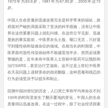
1973年为63.6岁，1981年为67.90岁，2005年达73
岁。
中国人生命质量的迅速改善完全是科学带来的福祉，政
府面对严峻的局面采取了坚决的科学措施，没有让中医
界在这些紧要问题上胡乱纠缠。在这些立竿见影、迅速
显效的事实面前，中医界灰头土脸、哑口无言，只好退
守到慢性病和疑难杂症的领域。在相当长的时期里，中
医界面对急性传染病始终不敢越雷池半步。然而必须要
警惕的是，近年来有中医界人士宣称中医药可以预防和
治疗SARS，甚至治疗艾滋病。这不过是上世纪中医界
在天花问题上谋财害命的拙劣翻版，这种恶毒和残忍的
行为必须坚决予以驳斥和制止。
回溯中国20世纪的历史，人口死亡率和平均寿命在不到
100年的时间里发生了翻天覆地的变化，中国人的生命
质量得以迅速改善。在这一过程中，除了社会经济因素