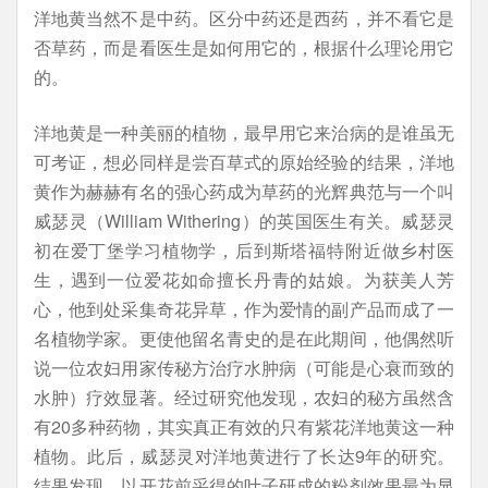
洋地黄当然不是中药。区分中药还是西药，并不看它是
否草药，而是看医生是如何用它的，根据什么理论用它
的。
洋地黄是一种美丽的植物，最早用它来治病的是谁虽无
可考证，想必同样是尝百草式的原始经验的结果，洋地
黄作为赫赫有名的强心药成为草药的光辉典范与一个叫
威瑟灵（William Withering）的英国医生有关。威瑟灵
初在爱丁堡学习植物学，后到斯塔福特附近做乡村医
生，遇到一位爱花如命擅长丹青的姑娘。为获美人芳
心，他到处采集奇花异草，作为爱情的副产品而成了一
名植物学家。更使他留名青史的是在此期间，他偶然听
说一位农妇用家传秘方治疗水肿病（可能是心衰而致的
水肿）疗效显著。经过研究他发现，农妇的秘方虽然含
有20多种药物，其实真正有效的只有紫花洋地黄这一种
植物。此后，威瑟灵对洋地黄进行了长达9年的研究。
结果发现，以开花前采得的叶子研成的粉剂效果最为显