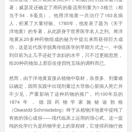
著；威瑟灵还确定了用药的最适用剂量为1-3格兰（相
当于54．8毫克）。他用洋地黄一共治疗了163名病
人，积累了大量经验。1785年，他发表了题为《关于
洋地黄》的专著，从此跻身于世界医学名人之列。将洋
地黄从20多种药物组成的秘方中提出来而获得巨大成
功，这是近代医学脱离传统医学的早期方式之一。中医
到目前为止几乎还处于农妇的水平，只不过更能忽悠，
给20种药物加上君臣佐使四性五味的调料而已。
然而，由于洋地黄直接从植物中取材，杂质多、剂量难
以确定，因而实践中出现剂量过大导致心脏病人死亡并
不少见，严重影响了这种药物的推广。约100年后的
1874年，德国药物学家施秘迪勃格
（Oswaldd Schmiedebrg）终于从植物洋地黄中提纯了
有效的强心成份——现代临床上运用的强心甙。这一提
纯的化学行为是药物学史上的里程碑，它使得药物疗效