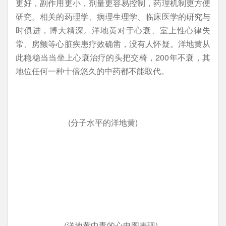
更好，副作用更小，剂量更容易控制，药理机制更方便
研究。相关的药理学、病理生理学、临床医学的研究与
时俱进，博大精深。洋地黄对于心衰、室上性心律失
常、房颤等心脏疾患疗效确凿，没有人怀疑。洋地黄从
此稳稳当当坐上心衰治疗的头把交椅，200年不衰，其
地位任何一种十倍悠久的中药都不能取代。
(分子水平的洋地黄)
(洋地黄中毒的心电图表现)