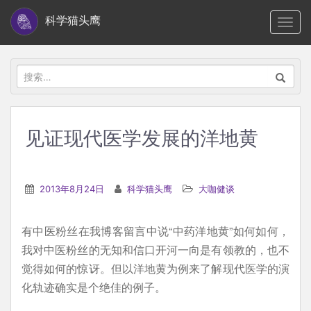
S
科学猫头鹰
TOGG
k
i
p
搜
t
索：
o
m
见证现代医学发展的洋地黄
a
i
n
2013年8月24日
科学猫头鹰
大咖健谈
c
o
有中医粉丝在我博客留言中说“中药洋地黄”如何如何，
n
我对中医粉丝的无知和信口开河一向是有领教的，也不
t
觉得如何的惊讶。但以洋地黄为例来了解现代医学的演
e
化轨迹确实是个绝佳的例子。
n
t