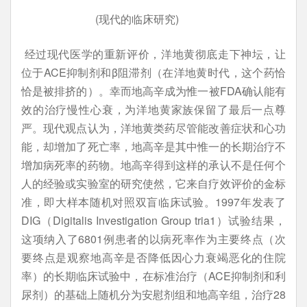
(现代的临床研究)
经过现代医学的重新评价，洋地黄彻底走下神坛，让
位于ACE抑制剂和β阻滞剂（在洋地黄时代，这个药恰
恰是被排挤的）。幸而地高辛成为惟一被FDA确认能有
效的治疗慢性心衰，为洋地黄家族保留了最后一点尊
严。现代观点认为，洋地黄类药尽管能改善症状和心功
能，却增加了死亡率，地高辛是其中惟一的长期治疗不
增加病死率的药物。地高辛得到这样的承认不是任何个
人的经验或实验室的研究使然，它来自疗效评价的金标
准，即大样本随机对照双盲临床试验。1997年发表了
DIG（Digitalis Investigation Group tria1）试验结果，
这项纳入了6801例患者的以病死率作为主要终点（次
要终点是观察地高辛是否降低因心力衰竭恶化的住院
率）的长期临床试验中，在标准治疗（ACE抑制剂和利
尿剂）的基础上随机分为安慰剂组和地高辛组，治疗28