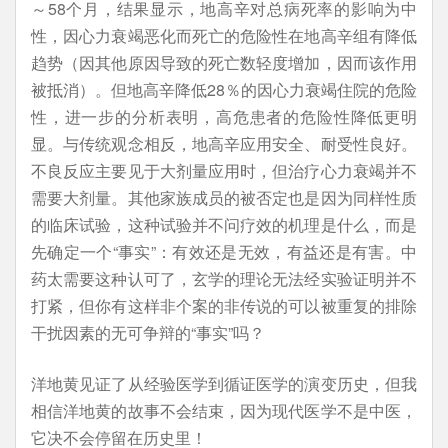
～58个月，结果显示，地高辛对总病死率的影响为中
性，因心力衰竭恶化而死亡的危险性在地高辛组有降低
趋势（因其他原因导致的死亡数轻度增加，因而该作用
被抵消）。但地高辛降低28％的因心力衰竭住院的危险
性，进一步的分析表明，高危患者的危险性降低更明
显。与传统观念相反，地高辛应用安全、耐受性良好。
不良反应主要见于大剂量应用时，但治疗心力衰竭并不
需要大剂量。其他家族成员的被否定也是因为同样性质
的临床试验，这种试验并不问疗效的机理是什么，而是
先确定一个“事实”：有效还是无效，有益还是有害。中
药太需要这种认可了，玄学的理论无法经实验证明并不
打紧，但你有这样非个案的非传说的可以被重复的排除
干扰因素的无可争辩的“事实”吗？
洋地黄见证了从经验医学到循证医学的演变历史，但我
相信洋地黄的故事不会结束，因为现代医学不是中医，
它决不会停留在历史里！