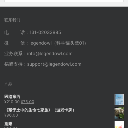
联系我们
电 话：131-02033885
微 信：legendowl（科学猫头鹰01）
业务联系：
info@legendowl.com
捐赠支持：
support@legendowl.com
产品
医路东西
原
当
¥
210.00
¥
75.00
价
前
《藏于土中的生命七家族》（游戏卡牌）
为：
价
¥
96.00
¥210.00。
格
为：
捐赠
¥75.00。