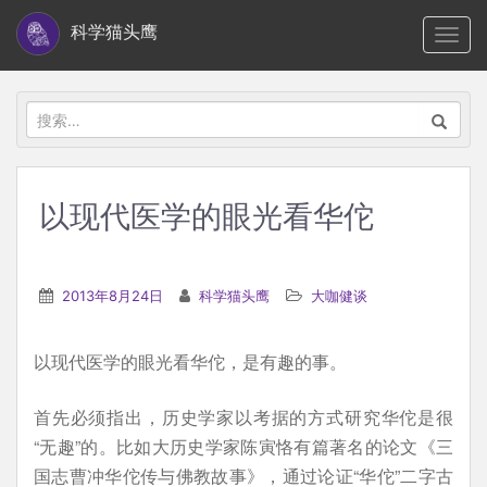
S
科学猫头鹰
TOGG
k
i
p
搜
t
索：
o
m
以现代医学的眼光看华佗
a
i
n
2013年8月24日
科学猫头鹰
大咖健谈
c
o
以现代医学的眼光看华佗，是有趣的事。
n
t
首先必须指出，历史学家以考据的方式研究华佗是很
e
“无趣”的。比如大历史学家陈寅恪有篇著名的论文《三
n
国志曹冲华佗传与佛教故事》，通过论证“华佗”二字古
t