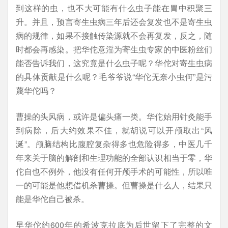
到这样的虫，也不大可能有什么虫子能在胃中积聚三
升。并且，预言寄生虫病三年后还会复发也不是寄生虫
病的规律，如果不接触传染源就不会再复发，反之，随
时都会再感染。把华佗意淫为寄生虫专家的中医粉丝们
能否告诉我们，这究竟是什么虫子呢？华佗对寄生虫病
的具体贡献是什么呢？毛爷爷说“华佗无奈小虫何”是污
蔑华佗吗？
曹操的头风病，或许是偏头痛一类。华佗始用针灸能手
到病除，后大约效果不佳，就胡说可以开颅取出“风
涎”。颅脑结构比腹腔复杂得多也危险得多，中医几千
年来关于脑的解剖和生理功能的全部认识相当于零，华
佗自也不例外，他没有任何开颅手术的可能性，所以唯
一的可能是他想借机杀曹操。但曹操是什么人，结果只
能是华佗自己被杀。
早华佗约600年的希波克拉底为后世留下了完整的文