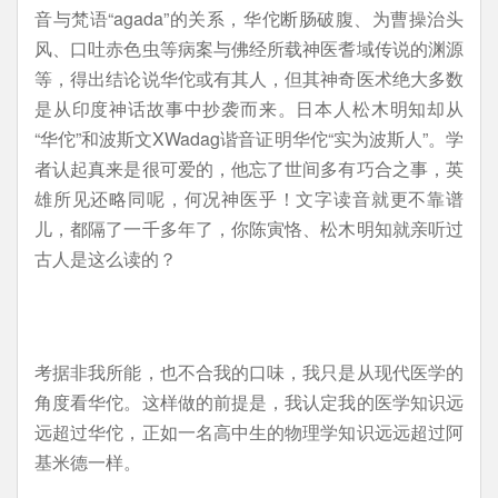
音与梵语“agada”的关系，华佗断肠破腹、为曹操治头
风、口吐赤色虫等病案与佛经所载神医耆域传说的渊源
等，得出结论说华佗或有其人，但其神奇医术绝大多数
是从印度神话故事中抄袭而来。日本人松木明知却从
“华佗”和波斯文XWadag谐音证明华佗“实为波斯人”。学
者认起真来是很可爱的，他忘了世间多有巧合之事，英
雄所见还略同呢，何况神医乎！文字读音就更不靠谱
儿，都隔了一千多年了，你陈寅恪、松木明知就亲听过
古人是这么读的？
考据非我所能，也不合我的口味，我只是从现代医学的
角度看华佗。这样做的前提是，我认定我的医学知识远
远超过华佗，正如一名高中生的物理学知识远远超过阿
基米德一样。