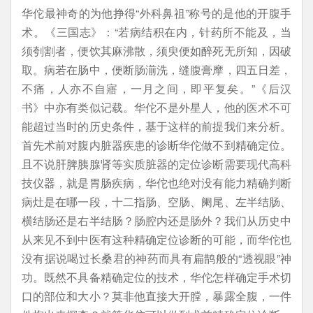
华佗最神奇的为他挣得“外科鼻祖”称号的是他的开腹手
术。《三国志》：“若病结积在内，针药所不能及，当
须刳割者，便饮其麻沸散，须臾便如醉死无所知，因破
取。病若在肠中，便断肠湔洗，缝腹膏摩，四五日差，
不痛，人亦不自寤，一月之间，即平复矣。”《后汉
书》中亦有类似记载。华佗不是外星人，他的医术不可
能超过当时的历史条件，基于这样的前提我们来分析。
首先术前对腹内脏器疾患的诊断华佗做不到精确定位。
且不说肝脾胰腺肾等实质脏器的定位诊断需要现代高科
技仪器，就是胃肠疾病，华佗也绝对没有能力精确判断
病灶是在哪一段，十二指肠、空肠、阑尾、左半结肠、
横结肠还是右半结肠？肠腔内还是肠外？我们从历史中
从来见不到中医有这种精确定位诊断的可能，而华佗也
没有据说喝过长桑君的神药而具有扁鹊般的“透视眼”神
功。既然不具备精确定位的技术，华佗怎样确定手术切
口的部位和大小？莫非他直接大开膛，暴露全腹，一件