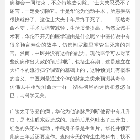
病都会一同结束，不必特地去切除。”士大夫忍受不了
痛苦，一定要切除它。于是华佗为他动手术，所患疾病
很快就好了。这位士大夫十年后终于死了。——既然寿
命不变，手术后痛苦减轻，生活质量提高，当然应该手
术啊，华佗不开刀的医学理由是什么呢？中医传说中有
很多预言寿命的故事，仿佛阎罗殿里掌管生死簿的判
官。然而，中医并没有这样的能力。现代医学可以对某
些疾病作出大致的预后判断，包括生存期，这是建立在
大样本的流行病学调查的基础上的，这种预测只有概率
的含义。中医则是通过个体的脉象之类来预测其寿命，
仿佛以手相预测命运一样，彻头彻尾的迷信和忽悠而
已，与科学无关。
广陵太守陈登的病，华佗为他诊脉后判断他胃中有几升
虫，是吃生腥东西造成的。服药后果然吐出了三升虫，
红色的头还在蠕动，半截身子像是生鱼片。华佗并预言
此病三年后还要发作。查阅今天的寄生虫教科书，找不