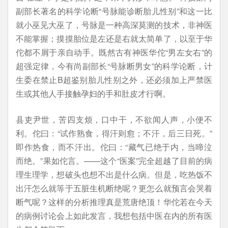
副部长著名的科学论断“号脉能诊断胎儿性别”和这一比
就小巫见大巫了，号脉是一种高深莫测的技术，非神医
不能掌握；摸摸胎位是左还是右就太简单了，以至于华
佗都不屑于亲自动手。既然古有神医华佗“男左女右”的
超强定律，今有尚副部长“号脉断男女”的科学论断，计
生委在禁止B超鉴别胎儿性别之外，还必须加上严禁医
生或其他人手接触孕妇的手和肚皮才行啊。
县吏尹世，苦四支烦，口中干，不欲闻人声，小便不
利。佗曰：“试作熟食，得汗则愈；不汗，后三日死。”
即作热食，而不汗出。佗曰：“藏气已绝于内，当啼泣
而绝。”果如佗言。——这个“医案”完全超越了目前的病
理生理学，想破头也想不出是什么病。但是，吃热饭不
出汗怎么就等于五脏生机断绝呢？更怎么就预言会哭着
断气呢？这样的分析推理真是荒唐绝顶！华佗若在今天
的病例讨论会上如此发言，我想包括中医在内的所有医