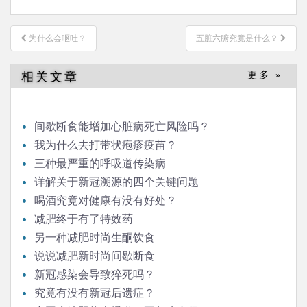
文
为什么会呕吐？
五脏六腑究竟是什么？
章
导
相关文章
更多 »
航
间歇断食能增加心脏病死亡风险吗？
我为什么去打带状疱疹疫苗？
三种最严重的呼吸道传染病
详解关于新冠溯源的四个关键问题
喝酒究竟对健康有没有好处？
减肥终于有了特效药
另一种减肥时尚生酮饮食
说说减肥新时尚间歇断食
新冠感染会导致猝死吗？
究竟有没有新冠后遗症？