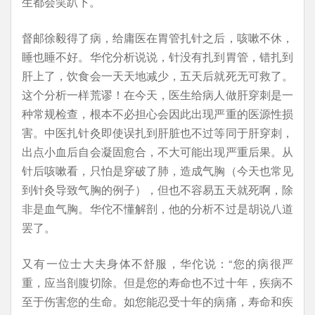
生都会笑趴下。
督邮徐毅得了病，给庸医在胃管扎针之后，咳嗽不休，
睡也睡不好。华佗分析说说，针没有扎到胃管，错扎到
肝上了，饮食会一天天地减少，五天后就死无可救了。
这个分析一样荒谬！在今天，医生给病人做肝穿刺是一
种常规检查，根本不必担心会因此出现严重的医源性损
害。中医扎针灸即使误扎到肝脏也不过等同于肝穿刺，
出点小血后自会凝固愈合，不大可能出现严重后果。从
针后咳嗽看，只怕是穿破了肺，造成气胸（今天也常见
到针灸导致气胸的例子），但也不容易五天就死啊，除
非是血气胸。华佗不懂解剖，他的分析不过是胡说八道
罢了。
又有一位士大夫身体不舒服，华佗说：“您的病很严
重，应当剖腹切除。但是您的寿命也不过十年，疾病不
至于伤害您的生命。如您能忍受十年的病痛，寿命和疾