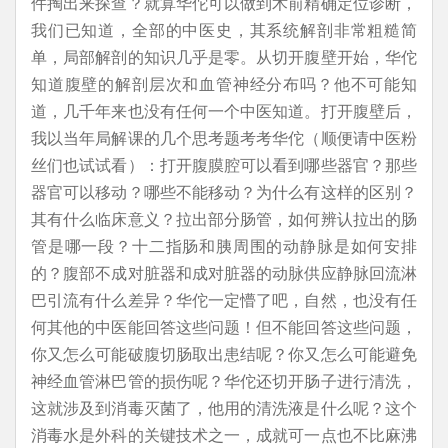
件掏出来探查？就算华佗可以做到术前精确定位诊断，
我们已知道，全部的中医史，其系统解剖非常粗糙简
单，局部解剖的知识几乎是零。从切开腹壁开始，华佗
知道腹壁的解剖层次和血管神经分布吗？他不可能知
道，几千年来也没有任何一个中医知道。打开腹壁后，
我以当年局解课的几个思考题考考华佗（顺便请中医粉
丝们也试试看）：打开腹膜腔可以看到哪些器官？那些
器官可以移动？哪些不能移动？为什么有这样的区别？
其有什么临床意义？拉出部分肠管，如何辨认拉出的肠
管是哪一段？十二指肠和胰周围的动静脉是如何安排
的？腹部不成对脏器和成对脏器的动脉供应静脉回流淋
巴引流有什么差异？华佗一定懵了吧，自然，也没有任
何其他的中医能回答这些问题！但不能回答这些问题，
你又怎么可能破腹切肠取出患结呢？你又怎么可能避免
神经血管淋巴管的损伤呢？华佗还切开肠子进行清洗，
这就涉及到消毒灭菌了，他用的清洗液是什么呢？这个
消毒水是外科的关键技术之一，成就可一点也不比麻沸