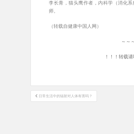
李长青，猫头鹰作者，内科学（消化系
师。
（转载自健康中国人网）
～～
！！！转载请
文
日常生活中的辐射对人体有害吗？
章
导
航