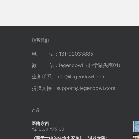
联系我们
电 话：131-02033885
微 信：legendowl（科学猫头鹰01）
业务联系：
info@legendowl.com
捐赠支持：
support@legendowl.com
产品
医路东西
原
当
¥
210.00
¥
75.00
价
前
《藏于土中的生命七家族》（游戏卡牌）