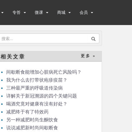
专答
微课
商城
会员
搜
索：
相关文章
更多 »
间歇断食能增加心脏病死亡风险吗？
我为什么去打带状疱疹疫苗？
三种最严重的呼吸道传染病
详解关于新冠溯源的四个关键问题
喝酒究竟对健康有没有好处？
减肥终于有了特效药
另一种减肥时尚生酮饮食
说说减肥新时尚间歇断食