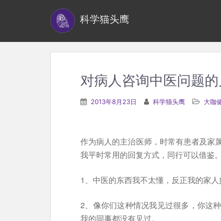
S
科学猫头鹰
k
i
p
t
o
对病人咨询中医问题的
m
a
2013年8月23日
科学猫头鹰
大咖
i
n
c
作为病人的主治医师，时常有患者及家
o
我平时常用的回复方式，同行可以借鉴
n
t
1、中医的东西我不太懂，反正我的家人
e
2、像你们这种情况我见过很多，你这
n
我的同事都没有见过。
t