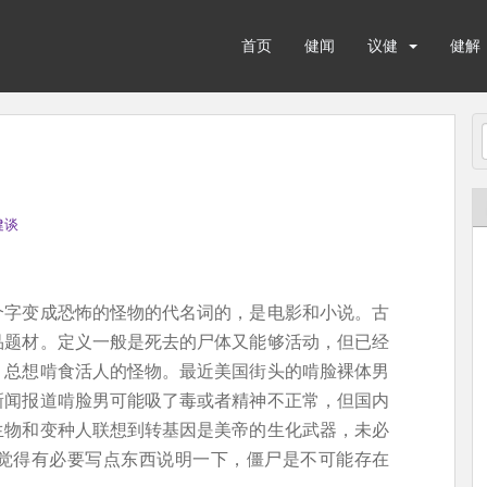
首页
健闻
议健
健解
健谈
个字变成恐怖的怪物的代名词的，是电影和小说。古
品题材。定义一般是死去的尸体又能够活动，但已经
，总想啃食活人的怪物。最近美国街头的啃脸裸体男
新闻报道啃脸男可能吸了毒或者精神不正常，但国内
生物和变种人联想到转基因是美帝的生化武器，未必
觉得有必要写点东西说明一下，僵尸是不可能存在