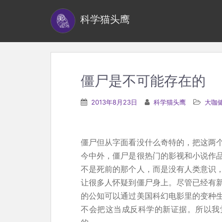
S
科学猫头鹰
k
i
p
t
o
僵尸是不可能存在的
m
a
2013年8月23日
科学猫头鹰
大咖
i
n
c
僵尸但从字面看没什么奇特的，把这两
o
今中外，僵尸是很热门的影视和小说作
n
不是死前的那个人，而是没有人类意识
t
让很多人怀疑到僵尸身上。尽管已经有
e
的公知可以通过美国科幻电影里的变种
n
不会把这当成反科学的新证据。所以我
t