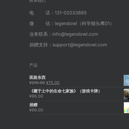
联系我们
电 话：131-02033885
微 信：legendowl（科学猫头鹰01）
业务联系：
info@legendowl.com
捐赠支持：
support@legendowl.com
产品
医路东西
原
当
¥
210.00
¥
75.00
价
前
《藏于土中的生命七家族》（游戏卡牌）
为：
价
¥
96.00
¥210.00。
格
为：
捐赠
¥75.00。
¥
99.00