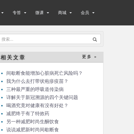
专答
微课
商城
会员
搜
索：
相关文章
更多 »
间歇断食能增加心脏病死亡风险吗？
我为什么去打带状疱疹疫苗？
三种最严重的呼吸道传染病
详解关于新冠溯源的四个关键问题
喝酒究竟对健康有没有好处？
减肥终于有了特效药
另一种减肥时尚生酮饮食
说说减肥新时尚间歇断食