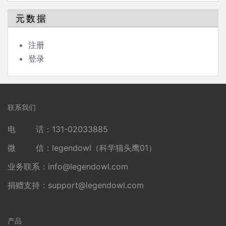
元数据
注册
登录
联系我们
电 话：131-02033885
微 信：legendowl（科学猫头鹰01）
业务联系：
info@legendowl.com
捐赠支持：
support@legendowl.com
产品