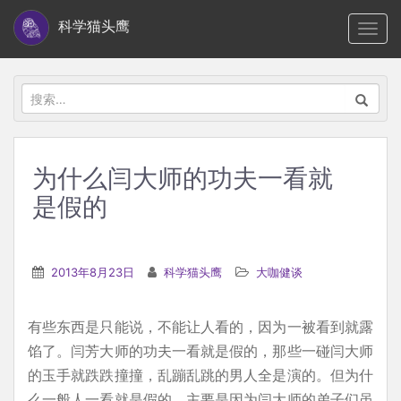
S
科学猫头鹰
TOGG
k
i
p
搜
t
索：
o
m
为什么闫大师的功夫一看就
a
是假的
i
n
c
2013年8月23日
科学猫头鹰
大咖健谈
o
n
t
有些东西是只能说，不能让人看的，因为一被看到就露
e
馅了。闫芳大师的功夫一看就是假的，那些一碰闫大师
n
的玉手就跌跌撞撞，乱蹦乱跳的男人全是演的。但为什
t
么一般人一看就是假的，主要是因为闫大师的弟子们虽